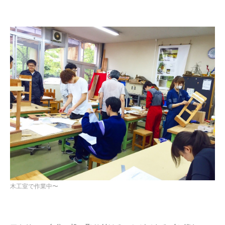
DESIGN STUDY展開催のお知ら
せ
2018年度卒業制作展振り返り
卒展始まりました！
名作椅子を作る3年授業／塗装～
完成
2年生授業
名作椅子を作る3年授業
アルヴァ・アアルト-もうひとつ
の自然
カテゴリー
Santec様との産学連携
(10)
ナニコレ奮闘日記
(7)
木工室で作業中〜
人
(1)
卒業制作
(28)