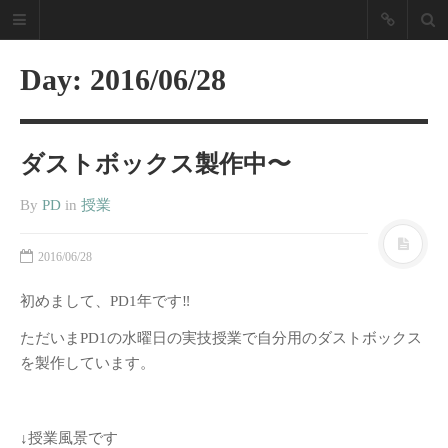
NZPD Nagoya
Zokei Life
Day:
2016/06/28
Design
ダストボックス製作中〜
「あったらいいな」を実現し
ます！
By
PD
in
授業
名古屋造形大学 プロダクトデザイン
ブログ
2016/06/28
最近の投稿
初めまして、PD1年です‼︎
2025年度卒業制作展振り返り
ただいまPD1の水曜日の実技授業で自分用のダストボックス
2019卒業制作展／修了展振り返
を製作しています。
り
2018年度 愛知県下美術系大学の
卒展を経て
↓授業風景です