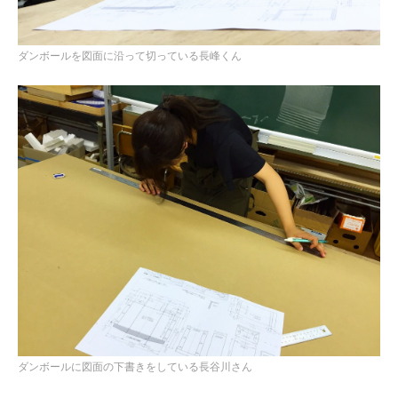
建築／インテリアデザイ
ンコース
ダンボールを図面に沿って切っている長峰くん
減災デザイン研究室
産学共同プロジェクト
（プリ・テック株式会
社）
メタ情報
ログイン
投稿の
RSS
コメントの
RSS
WordPress.org
ダンボールに図面の下書きをしている長谷川さん