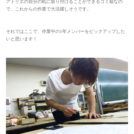
展示会
(41)
アトリエの自分の机に取り付けることができるゴミ箱なの
で、これからの作業で大活躍しそうです。
授業
(208)
日常
(23)
産学連携
(16)
それではここで、作業中の1年メンバーをピックアップした
行事
(39)
いと思います！
講義授業「プロダクトデザイン
論」
(11)
講義授業「ものづくりの法律」
(7)
紹介
教員紹介
リンク
ジュエリーデザインコー
ス
名古屋造形大学