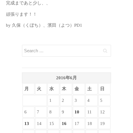
完成まであと少し、、
頑張ります！！
by 久保（くぼち）、濱田（よつ）PD1
2016年6月
月
火
水
木
金
土
日
1
2
3
4
5
6
7
8
9
10
11
12
13
14
15
16
17
18
19