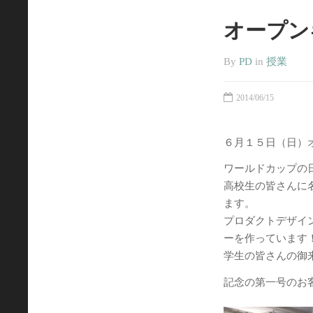
オープン
By
PD
in
授業
2014/06/15
６月１５日（日）
ワールドカップの
高校生の皆さんに
ます。
プロダクトデザイ
ーを作っています
学生の皆さんの御
記念の第一号のお