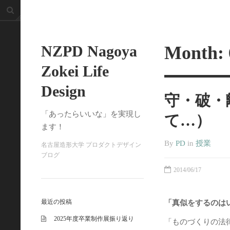
NZPD Nagoya
Month:
Zokei Life
Design
守・破・
「あったらいいな」を実現し
て…）
ます！
By
PD
in
授業
名古屋造形大学 プロダクトデザイン
ブログ
2014/06/17
最近の投稿
「真似をするのは
2025年度卒業制作展振り返り
「ものづくりの法