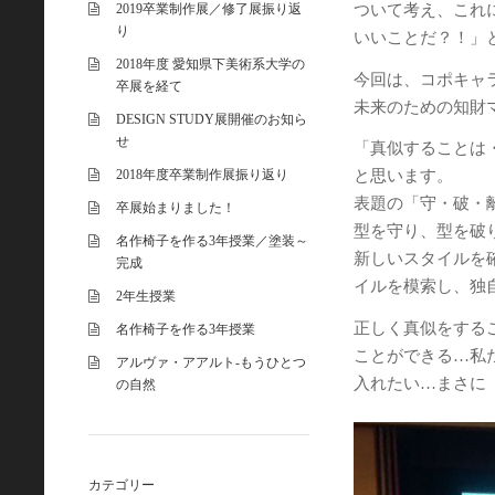
2019卒業制作展／修了展振り返
ついて考え、これ
り
いいことだ？！」
2018年度 愛知県下美術系大学の
今回は、コポキャ
卒展を経て
未来のための知財
DESIGN STUDY展開催のお知ら
せ
「真似することは
2018年度卒業制作展振り返り
と思います。
表題の「守・破・
卒展始まりました！
型を守り、型を破
名作椅子を作る3年授業／塗装～
新しいスタイルを
完成
イルを模索し、独
2年生授業
正しく真似をする
名作椅子を作る3年授業
ことができる…私
アルヴァ・アアルト-もうひとつ
入れたい…まさに
の自然
カテゴリー