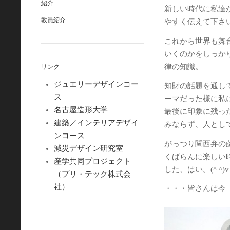
紹介
新しい時代に私達
教員紹介
やすく伝えて下さ
これから世界も舞
いくのかをしっか
律の知識。
リンク
ジュエリーデザインコー
知財の話題を通し
ス
ーマだった様に私
名古屋造形大学
最後に印象に残っ
建築／インテリアデザイ
みならず、人とし
ンコース
がっつり関西弁の
減災デザイン研究室
くばらんに楽しい
産学共同プロジェクト
した、はい。(^ ^)v
（プリ・テック株式会
社）
・・・皆さんは今