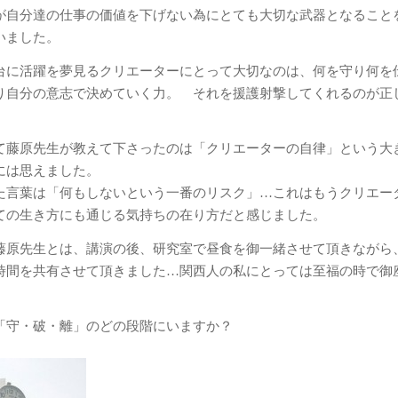
が自分達の仕事の価値を下げない為にとても大切な武器となること
いました。
台に活躍を夢見るクリエーターにとって大切なのは、何を守り何を
り自分の意志で決めていく力。 それを援護射撃してくれるのが正
て藤原先生が教えて下さったのは「クリエーターの自律」という大
には思えました。
た言葉は「何もしないという一番のリスク」…これはもうクリエー
ての生き方にも通じる気持ちの在り方だと感じました。
藤原先生とは、講演の後、研究室で昼食を御一緒させて頂きながら
時間を共有させて頂きました…関西人の私にとっては至福の時で御
「守・破・離」のどの段階にいますか？