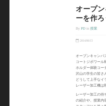
オープン
ーを作ろ
By
PD
in
授業
2014/06/15
オープンキャンパ
コートジボワール
ホルダー体験コー
沢山の学生の皆さ
どうして上手なイ
レーザー加工機は
レーザー加工の待
の紹介や、授業内