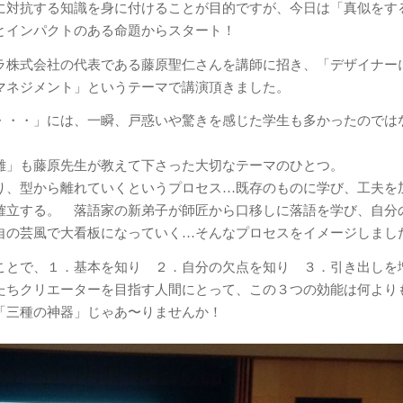
に対抗する知識を身に付けることが目的ですが、今日は「真似をす
とインパクトのある命題からスタート！
ラ株式会社の代表である藤原聖仁さんを講師に招き、「デザイナー
マネジメント」というテーマで講演頂きました。
・・・」には、一瞬、戸惑いや驚きを感じた学生も多かったのでは
離」も藤原先生が教えて下さった大切なテーマのひとつ。
り、型から離れていくというプロセス…既存のものに学び、工夫を
確立する。 落語家の新弟子が師匠から口移しに落語を学び、自分
自の芸風で大看板になっていく…そんなプロセスをイメージしまし
ことで、１．基本を知り ２．自分の欠点を知り ３．引き出しを
たちクリエーターを目指す人間にとって、この３つの効能は何より
「三種の神器」じゃあ〜りませんか！