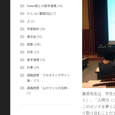
Santec様との産学連携
(10)
ナニコレ奮闘日記
(7)
人
(1)
卒業制作
(28)
展示会
(41)
授業
(208)
日常
(23)
産学連携
(16)
行事
(39)
講義授業「プロダクトデザイン
論」
(11)
講義授業「ものづくりの法律」
(7)
藤原先生は、学生
ト）」「人間力（
このセンスを磨く
り取り込むことだ