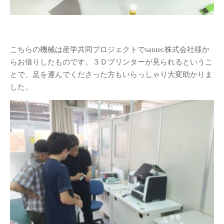
展示会
(41)
授業
(208)
日常
(23)
産学連携
(16)
こちらの機械は産学共同プロジェクトでsantec株式会社様か
行事
(39)
らお借りしたものです。３Ｄプリンターが見られるというこ
とで、足を運んでくださった方もいらっしゃり大変助かりま
講義授業「プロダクトデザイン
論」
(11)
した。
講義授業「ものづくりの法律」
(7)
紹介
教員紹介
リンク
ジュエリーデザインコー
ス
名古屋造形大学