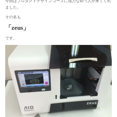
今回はプロダクトデザインコースに強力な助っ人が来てくれ
DESIGN STUDY展開催のお知ら
ました。
せ
2018年度卒業制作展振り返り
その名も
卒展始まりました！
「zeus」
名作椅子を作る3年授業／塗装～
完成
です。
2年生授業
名作椅子を作る3年授業
アルヴァ・アアルト-もうひとつ
の自然
カテゴリー
Santec様との産学連携
(10)
ナニコレ奮闘日記
(7)
人
(1)
卒業制作
(28)