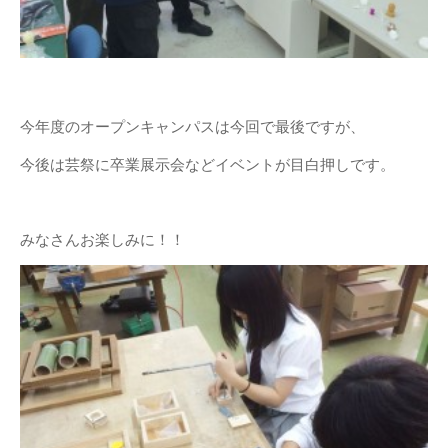
建築／インテリアデザイ
ンコース
減災デザイン研究室
産学共同プロジェクト
（プリ・テック株式会
今年度のオープンキャンパスは今回で最後ですが、
社）
今後は芸祭に卒業展示会などイベントが目白押しです。
メタ情報
ログイン
みなさんお楽しみに！！
投稿の
RSS
コメントの
RSS
WordPress.org