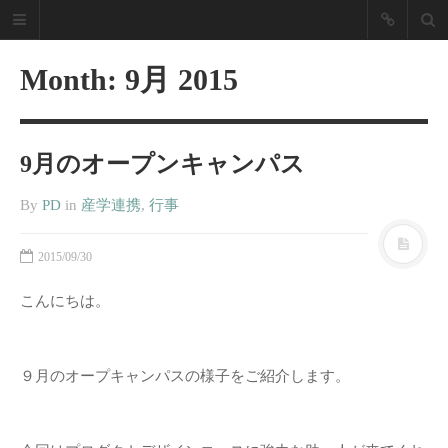
NZPD Nagoya
Zokei Life
Month:
9月 2015
Design
9月のオープンキャンパス
「あったらいいな」を実現し
ます！
By
PD
in
産学連携
,
行事
名古屋造形大学 プロダクトデザイン
ブログ
2015/09/30
最近の投稿
こんにちは。
2025年度卒業制作展振り返り
2019卒業制作展／修了展振り返
９月のオープキャンパスの様子をご紹介します。
り
2018年度 愛知県下美術系大学の
卒展を経て