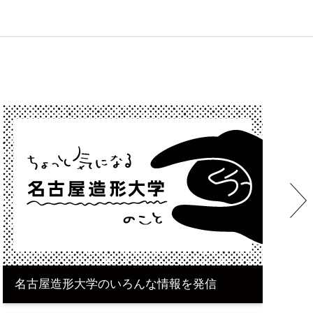
Next
名古屋造形大学のいろんな情報を発信