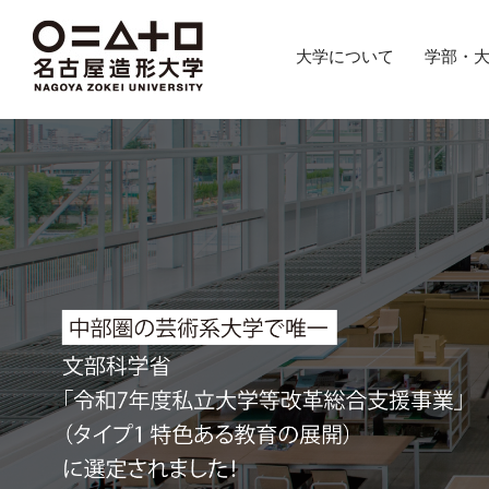
グ
本
バ
フ
ロ
文
ナ
ッ
大学について
学部・
ー
へ
ー
タ
バ
エ
ー
ル
リ
へ
ナ
ア
ビ
へ
ゲ
ー
シ
ョ
ン
へ