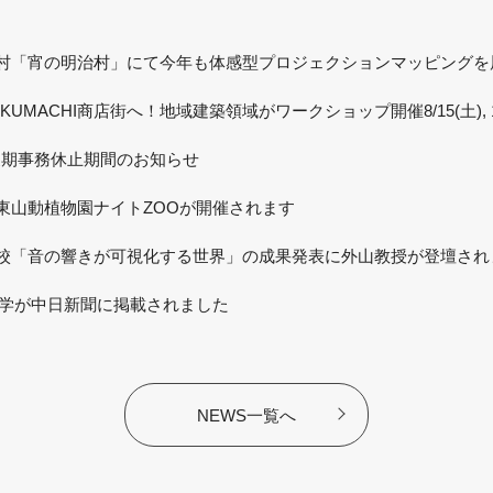
村「宵の明治村」にて今年も体感型プロジェクションマッピングを
KUMACHI商店街へ！地域建築領域がワークショップ開催8/15(土), 1
 夏期事務休止期間のお知らせ
から東山動植物園ナイトZOOが開催されます
校「音の響きが可視化する世界」の成果発表に外山教授が登壇され
）本学が中日新聞に掲載されました
NEWS一覧へ