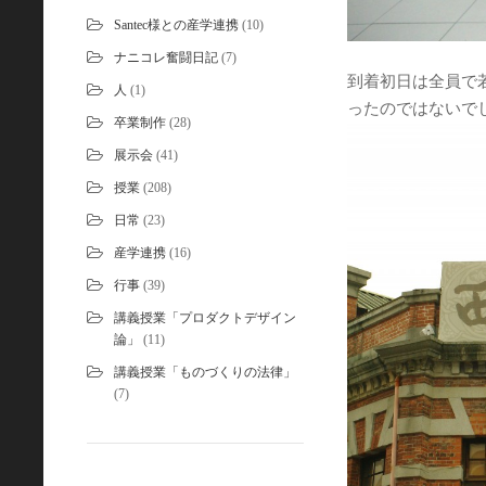
Santec様との産学連携
(10)
ナニコレ奮闘日記
(7)
到着初日は全員で
人
(1)
ったのではないで
卒業制作
(28)
展示会
(41)
授業
(208)
日常
(23)
産学連携
(16)
行事
(39)
講義授業「プロダクトデザイン
論」
(11)
講義授業「ものづくりの法律」
(7)