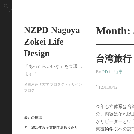
NZPD Nagoya
Month:
Zokei Life
Design
台湾旅行
「あったらいいな」を実現し
By
PD
in
行事
ます！
名古屋造形大学 プロダクトデザイン
2013/03/12
ブログ
今年も立体系は台
の、内容はそれ以
最近の投稿
がリピーターとい
2025年度卒業制作展振り返り
東技術学院
への訪