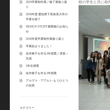
校の学生と共に校
2019卒業制作展／修了展振り返
り
2018年度 愛知県下美術系大学の
卒展を経て
DESIGN STUDY展開催のお知ら
せ
2018年度卒業制作展振り返り
卒展始まりました！
名作椅子を作る3年授業／塗装～
完成
2年生授業
名作椅子を作る3年授業
アルヴァ・アアルト-もうひとつ
の自然
カテゴリー