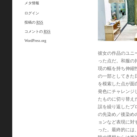
メタ情報
ログイン
投稿の
RSS
コメントの
RSS
WordPress.org
彼女の作品のユニ
った点だ。和服の
現の幅を持ち伸縮
の一部としてきた
を模索した点が面
発色にチャレンジ
たものに切り替え
誤を繰り返したプ
の先染め／後染め
ョンなど表現に対
った。最終的には