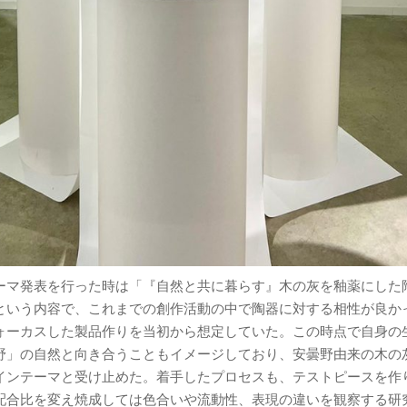
ーマ発表を行った時は「『自然と共に暮らす』木の灰を釉薬にした
という内容で、これまでの創作活動の中で陶器に対する相性が良か
ォーカスした製品作りを当初から想定していた。この時点で自身の
野」の自然と向き合うこともイメージしており、安曇野由来の木の
インテーマと受け止めた。着手したプロセスも、テストピースを作
配合比を変え焼成しては色合いや流動性、表現の違いを観察する研