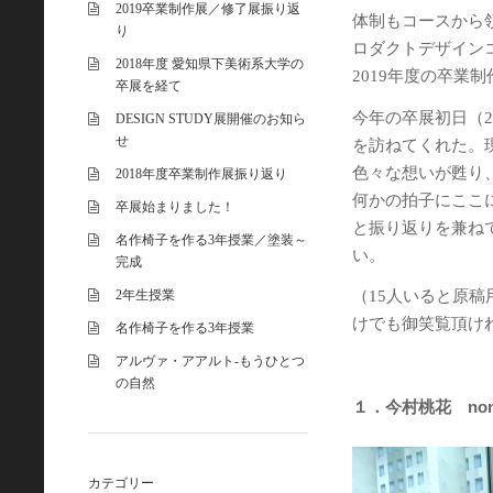
2019卒業制作展／修了展振り返
体制もコースから
り
ロダクトデザイン
2018年度 愛知県下美術系大学の
2019年度の卒業
卒展を経て
今年の卒展初日（2
DESIGN STUDY展開催のお知ら
せ
を訪ねてくれた。
色々な想いが甦り
2018年度卒業制作展振り返り
何かの拍子にここ
卒展始まりました！
と振り返りを兼ね
名作椅子を作る3年授業／塗装～
い。
完成
2年生授業
（15人いると原
けでも御笑覧頂け
名作椅子を作る3年授業
アルヴァ・アアルト-もうひとつ
の自然
１．今村桃花 nono
カテゴリー