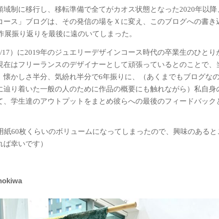
領域制に移行し、移転準備で全てがカオス状態となった2020年以降
コース」ブログは、その発信の場をＸに変え、このブログへの書き
制作展振り返りを最後に遠のいてしまった。
/17）に2019年のジュエリーデザインコース時代の卒業生のひとり
現在はフリーランスのデザイナーとして頑張っているとのことで、
、懐かしさ半分、気紛れ半分で6年振りに、（あくまでもブログな
に辿り着いた一般の人のために作品の概要にも触れながら）私自身
て、学生達のアウトプットをまとめ彼らへの最後のフィードバック
稿用紙60枚くらいのボリュームになってしまったので、興味のあると
れば幸いです）
kiwa