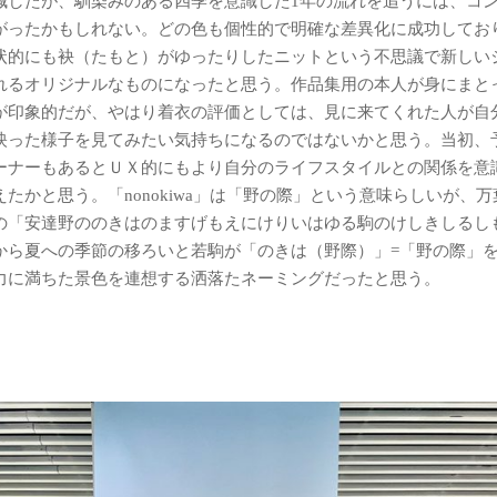
減したが、馴染みのある四季を意識した1年の流れを追うには、コ
がったかもしれない。どの色も個性的で明確な差異化に成功してお
状的にも袂（たもと）がゆったりしたニットという不思議で新しい
れるオリジナルなものになったと思う。作品集用の本人が身にまと
が印象的だが、やはり着衣の評価としては、見に来てくれた人が自
映った様子を見てみたい気持ちになるのではないかと思う。当初、
ーナーもあるとＵＸ的にもより自分のライフスタイルとの関係を意
たかと思う。「nonokiwa」は「野の際」という意味らしいが、万
の「安達野ののきはのますげもえにけりいはゆる駒のけしきしるし
から夏への季節の移ろいと若駒が「のきは（野際）」=「野の際」
力に満ちた景色を連想する洒落たネーミングだったと思う。