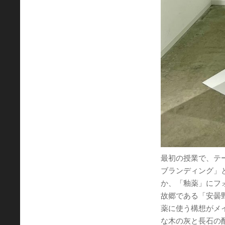
最初の授業で、テ
ブランディング」
か、「釉薬」にフ
故郷である「安曇
薬に使う構想がメ
な木の灰と長石の