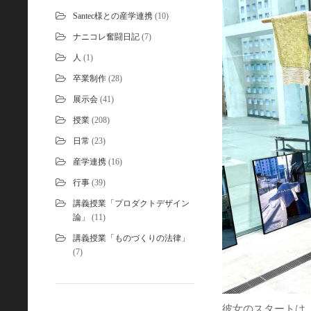
Santec様との産学連携
(10)
ナニコレ奮闘日記
(7)
人
(1)
卒業制作
(28)
展示会
(41)
授業
(208)
日常
(23)
産学連携
(16)
行事
(39)
講義授業「プロダクトデザイン
論」
(11)
講義授業「ものづくりの法律」
(7)
彼女のスタートは