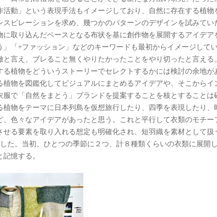
作活動」という表現手法もイメージしており、自然に存在する植物
ンスピレーションを求め、幾つかのパターンのデザインを試みてい
物に取り込んだベースとなる布状を基に創作物を展開するアイデア
う」「+ファッション」などのキーワードも最初からイメージして
徹と言え、ブレること無くやりたかったことをやり切ったと言える
する植物をどういうストーリーでセレクトするかには検討の余地が
る植物を図鑑化してビジュアルにまとめるアイデアや、そこからイ
衣服で「自然をまとう」ブランドを提案することを核とすることは
る植物をテーマに日本列島を仮想旅行したり、四季を表現したり、
ど、色々なアイデアがあったと思う。これと平行して衣類のモチー
させる要素を取り入れる想定も明確化され、短羽織を素材として扱
有した。当初、ひとつの季節に２つ、計８種類くらいの衣類に展開
と記憶する。