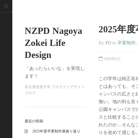
2025
NZPD Nagoya
Zokei Life
By
PD
in
卒業制作
Design
2026/02/21
「あったらいいな」を実現し
ます！
この学年は純正名
とはあっても、そ
名古屋造形大学 プロダクトデザイン
ブログ
ャンパスの広さと
無い。地の利も良
公園キャンパスで
スと比較すること
最近の投稿
れたのか…そんな
2025年度卒業制作展振り返り
りを改めて感じる