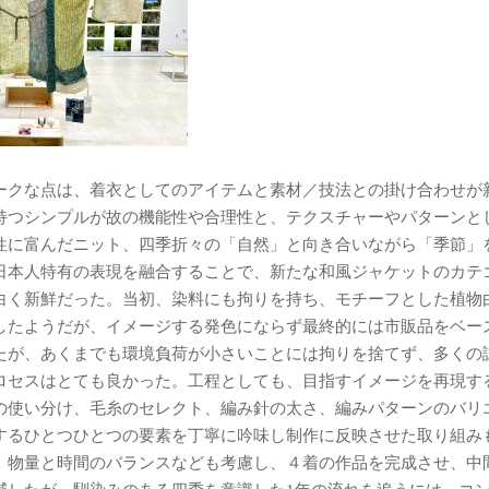
ークな点は、着衣としてのアイテムと素材／技法との掛け合わせが
持つシンプルが故の機能性や合理性と、テクスチャーやパターンと
性に富んだニット、四季折々の「自然」と向き合いながら「季節」
日本人特有の表現を融合することで、新たな和風ジャケットのカテ
白く新鮮だった。当初、染料にも拘りを持ち、モチーフとした植物
したようだが、イメージする発色にならず最終的には市販品をベー
たが、あくまでも環境負荷が小さいことには拘りを捨てず、多くの
ロセスはとても良かった。工程としても、目指すイメージを再現す
の使い分け、毛糸のセレクト、編み針の太さ、編みパターンのバリ
するひとつひとつの要素を丁寧に吟味し制作に反映させた取り組み
、物量と時間のバランスなども考慮し、４着の作品を完成させ、中