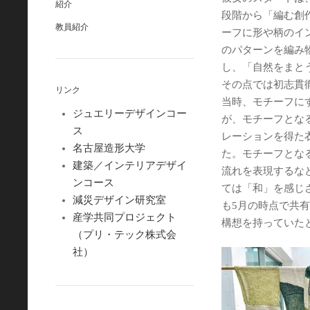
紹介
段階から「編む創
教員紹介
ーフに形や柄のイ
のパターンを編み
し、「自然をまと
その点では初志貫
リンク
当時、モチーフに
ジュエリーデザインコー
が、モチーフとな
ス
レーションを得た
名古屋造形大学
た。モチーフとな
建築／インテリアデザイ
流れを表現するな
ンコース
ては「和」を感じ
減災デザイン研究室
も5月の時点で共
産学共同プロジェクト
構想を持っていた
（プリ・テック株式会
社）