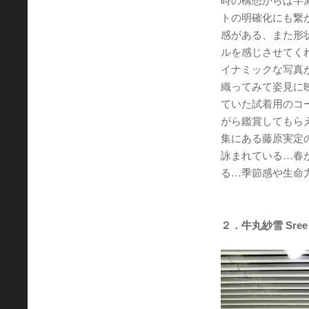
時の構想からは半
トの明確化にも繋
感がある、また形
ルを感じさせてく
イナミックな写真
織ってみて姿見に
ていた試着用のコ
がら鑑賞してもらえ
集にある藤原実定
詠まれている…春
る…季節感や生命
２．牛丸紗雪 Sree