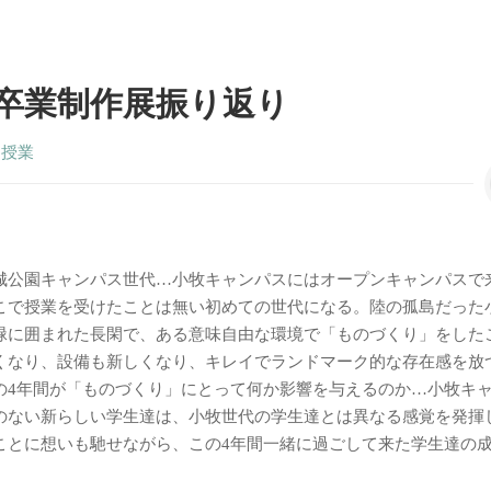
年度卒業制作展振り返り
,
授業
城公園キャンパス世代…小牧キャンパスにはオープンキャンパスで
こで授業を受けたことは無い初めての世代になる。陸の孤島だった
緑に囲まれた長閑で、ある意味自由な環境で「ものづくり」をした
くなり、設備も新しくなり、キレイでランドマーク的な存在感を放
の4年間が「ものづくり」にとって何か影響を与えるのか…小牧キ
のない新らしい学生達は、小牧世代の学生達とは異なる感覚を発揮
ことに想いも馳せながら、この4年間一緒に過ごして来た学生達の
。