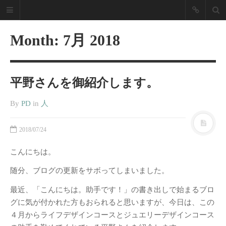
NZPD Nagoya
Zokei Life
Month:
7月 2018
Design
平野さんを御紹介します。
「あったらいいな」を実現し
ます！
By
PD
in
人
名古屋造形大学 プロダクトデザイン
ブログ
2018/07/24
最近の投稿
こんにちは。
2025年度卒業制作展振り返り
随分、ブログの更新をサボってしまいました。
2019卒業制作展／修了展振り返
最近、「こんにちは。助手です！」の書き出しで始まるブロ
り
グに気が付かれた方もおられると思いますが、今日は、この
2018年度 愛知県下美術系大学の
４月からライフデザインコースとジュエリーデザインコース
卒展を経て