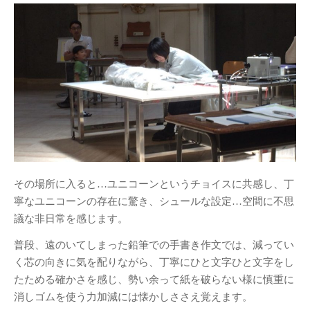
展示会
(41)
授業
(208)
日常
(23)
産学連携
(16)
行事
(39)
講義授業「プロダクトデザイン
論」
(11)
講義授業「ものづくりの法律」
(7)
その場所に入ると…ユニコーンというチョイスに共感し、丁
紹介
寧なユニコーンの存在に驚き、シュールな設定…空間に不思
教員紹介
議な非日常を感じます。
普段、遠のいてしまった鉛筆での手書き作文では、減ってい
リンク
く芯の向きに気を配りながら、丁寧にひと文字ひと文字をし
ジュエリーデザインコー
たためる確かさを感じ、勢い余って紙を破らない様に慎重に
ス
消しゴムを使う力加減には懐かしささえ覚えます。
名古屋造形大学