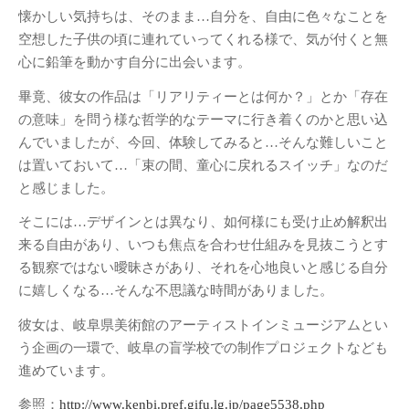
懐かしい気持ちは、そのまま…自分を、自由に色々なことを
建築／インテリアデザイ
空想した子供の頃に連れていってくれる様で、気が付くと無
ンコース
心に鉛筆を動かす自分に出会います。
減災デザイン研究室
産学共同プロジェクト
畢竟、彼女の作品は「リアリティーとは何か？」とか「存在
（プリ・テック株式会
の意味」を問う様な哲学的なテーマに行き着くのかと思い込
社）
んでいましたが、今回、体験してみると…そんな難しいこと
は置いておいて…「束の間、童心に戻れるスイッチ」なのだ
メタ情報
と感じました。
ログイン
そこには…デザインとは異なり、如何様にも受け止め解釈出
投稿の
RSS
来る自由があり、いつも焦点を合わせ仕組みを見抜こうとす
コメントの
RSS
る観察ではない曖昧さがあり、それを心地良いと感じる自分
に嬉しくなる…そんな不思議な時間がありました。
WordPress.org
彼女は、岐阜県美術館のアーティストインミュージアムとい
う企画の一環で、岐阜の盲学校での制作プロジェクトなども
進めています。
参照：
http://www.kenbi.pref.gifu.lg.jp/page5538.php