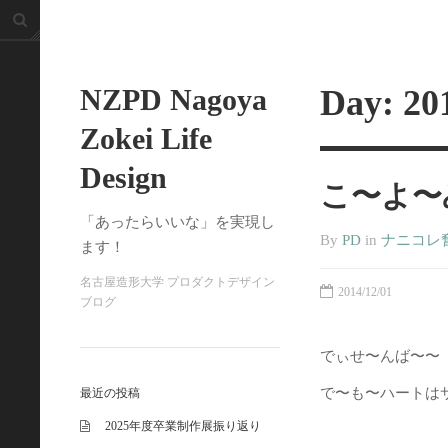
NZPD Nagoya
Day:
20
Zokei Life
Design
こ〜よ〜
「あったらいいな」を実現し
By
PD
in
ナニコレ
ます！
名古屋造形大学 プロダクトデザイン
2014/12/01
ブログ
でぃせ〜んば〜〜
で〜も〜ハートは
最近の投稿
2025年度卒業制作展振り返り