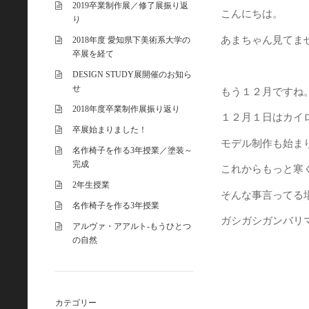
2019卒業制作展／修了展振り返
こんにちは。
り
あまちゃん見てま
2018年度 愛知県下美術系大学の
卒展を経て
DESIGN STUDY展開催のお知ら
せ
もう１２月ですね
2018年度卒業制作展振り返り
１２月１日はカイ
卒展始まりました！
モデル制作も始ま
名作椅子を作る3年授業／塗装～
完成
これからもっと寒
2年生授業
そんな事言ってる
名作椅子を作る3年授業
ガシガシガンバリ
アルヴァ・アアルト-もうひとつ
の自然
カテゴリー