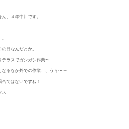
せん、４年中川です。
。。
ロの日なんだとか。
りテラスでガシガシ作業〜
くなるなか外での作業、、うぅ〜〜
場合ではないですね！
マス