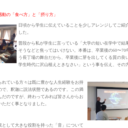
感動の「食べ方」と「摂り方」
日頃から学生に伝えていることを少しアレンジしてご紹
した。
普段から私が学生に言っている「大学の短い在学中で結
そうなどと焦ってはいけない。本番は、卒業後の60〜70
う長丁場の舞台だから、卒業後に芽を出してくる質の良
学生時代に沢山植えときなさい」という事を伝え、その
られている方々は既に豊かな人生経験をお持
ので、釈迦に説法状態であるのです。この満
んだのですが、終わってみれば皆さんからお
いただく事となりました。
素として大きな役割を持った「音」について