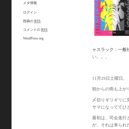
メタ情報
ログイン
投稿の
RSS
コメントの
RSS
WordPress.org
ャスラック：一般
い。。。
11月29日土曜日。
朝からの雨も上が
〆切りギリギリに
サマになっててひ
最初は、司会進行
が、それは来られ