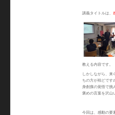
講義タイトルは、
教える内容です。
しかしながら、来
ちの方が殆どです
身創痍の覚悟で挑
褒めの言葉を沢山
今回は、感動の要