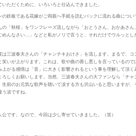
ていただくために、いろいろと仕込んできました。
ンの鉄板である花嫁がご両親へ手紙を読むバックに流れる曲につい
んの「秋桜」をワンフレーズ流しながら「おとうさん、おかあさん
ごめんなさい…」などと私がノリで言うと、それだけでウルッとし
。
度は三波春夫さんの「チャンチキおけさ」を流します。まるで、コ
と笑いが上がります。これは、歌や曲の善し悪しを言っているので
み上がる感情は「音」に大きく影響されるという事を理解して頂く
よろしくお願いします。当然、三波春夫さんの大ファンなら「チャ
、生前のお元気な歌声を聴いて涙する方も沢山いると思いますが、
違う涙ですね。
人公です。なので、今回は少し寄せていきました。（笑）