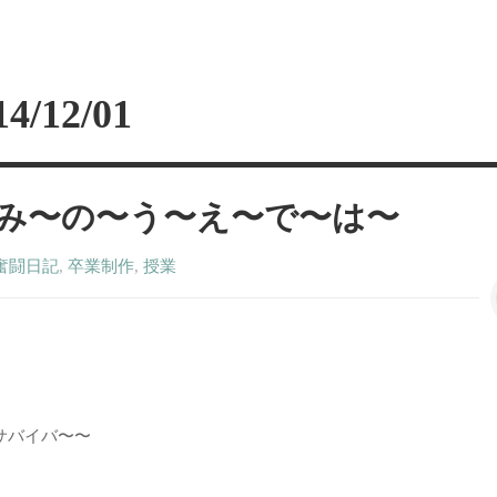
14/12/01
み〜の〜う〜え〜で〜は〜
奮闘日記
,
卒業制作
,
授業
サバイバ〜〜