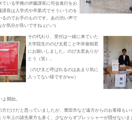
来ている学務の伊藤課長に司会進行をお
藤課長は入学式や卒業式でそういうのを
いるのでお手のものです。あの渋い声で
か気分が良いですねぇ(^｡^)
その代わり、受付は一緒に来ていた
大学院生ののび太君こと中井俊樹君
にお願いしました。のび太君ありが
とう（笑）。
（のび太と呼ばれるのはあまり気に
入ってない様ですがww）
いよ開始。
の方だけだと思っていましたが、豊田市など遠方からのお客様もい
より年上の諸先輩方も多く、少なからずプレッシャーが隠せないま