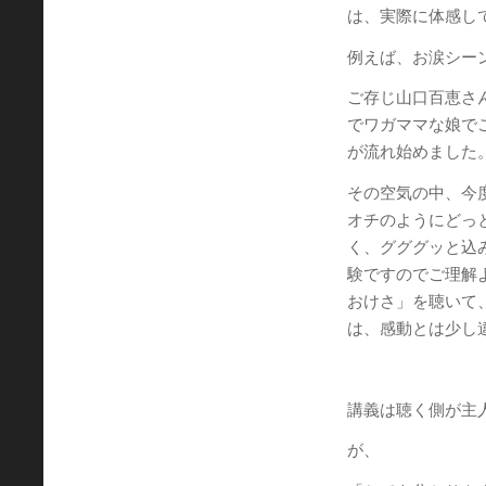
は、実際に体感し
例えば、お涙シー
ご存じ山口百恵さ
でワガママな娘で
が流れ始めました
その空気の中、今
オチのようにどっ
く、グググッと込
験ですのでご理解
おけさ」を聴いて
は、感動とは少し
講義は聴く側が主
が、