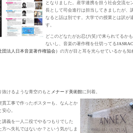
となりました。産学連携を担う社会交流セ
長として司会進行は担当してきましたが、
なると話は別です。大学での授業とは訳が
す。
どこのどなたがお忍び(笑)で来られてるか
ないし、音楽の著作権を仕切ってる
JASRA
社団法人日本音楽著作権協会）
の方が目と耳を光らせているかも知
り抜けるような青空のもと
メナード美術館
に到着。
突貫工事で作ったポスターも、なんとか
と安心。
と講義を一人二役でやるつもりでした
た方へ失礼ではないか？という気がしま