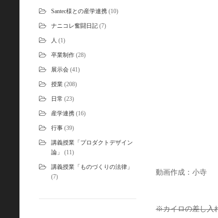
Santec様との産学連携
(10)
ナニコレ奮闘日記
(7)
人
(1)
卒業制作
(28)
展示会
(41)
授業
(208)
日常
(23)
産学連携
(16)
行事
(39)
講義授業「プロダクトデザイン
論」
(11)
講義授業「ものづくりの法律」
動画作成：小寺
(7)
※カイロの差し入