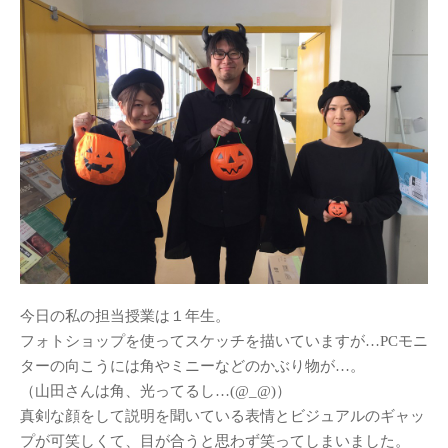
DESIGN STUDY展開催のお知ら
せ
2018年度卒業制作展振り返り
卒展始まりました！
名作椅子を作る3年授業／塗装～
完成
2年生授業
名作椅子を作る3年授業
アルヴァ・アアルト-もうひとつ
の自然
カテゴリー
今日の私の担当授業は１年生。
Santec様との産学連携
(10)
フォトショップを使ってスケッチを描いていますが…PCモニ
ナニコレ奮闘日記
(7)
ターの向こうには角やミニーなどのかぶり物が…。
（山田さんは角、光ってるし…(@_@)）
人
(1)
真剣な顔をして説明を聞いている表情とビジュアルのギャッ
卒業制作
(28)
プが可笑しくて、目が合うと思わず笑ってしまいました。