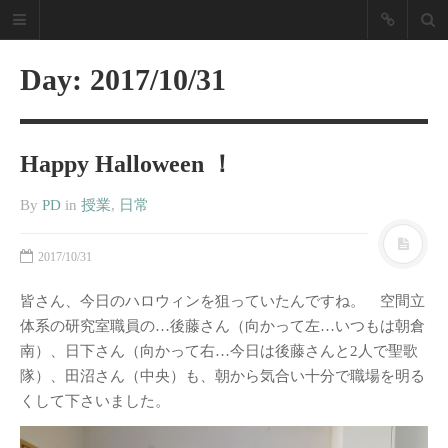
NZPD Nagoya
Zokei Life
Day:
2017/10/31
Design
Happy Halloween ！
「あったらいいな」を実現し
ます！
By
PD
in
授業
,
日常
名古屋造形大学 プロダクトデザイン
ブログ
2017/10/31
最近の投稿
皆さん、今日のハロウィンを狙っていたんですね。 空間立
体系の研究室職員の…後藤さん（向かって左…いつもは朝倉
2025年度卒業制作展振り返り
南）、日下さん（向かって右…今日は後藤さんと2人で聖歌
2019卒業制作展／修了展振り返
隊）、田沼さん（中央）も、朝から気合い十分で職場を明る
り
くして下さいました。
2018年度 愛知県下美術系大学の
卒展を経て