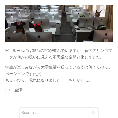
展示会
(41)
授業
(208)
日常
(23)
産学連携
(16)
行事
(39)
講義授業「プロダクトデザイン
論」
(11)
Macルームには35台のPCが並んでいますが、背面のリンゴマ
講義授業「ものづくりの法律」
ークが何かの呪いに見える不思議な空間と化しました。
(7)
学生が楽しみながら大学生活を送っている姿は何よりのモチ
紹介
ベーションです(^_^)
ちょっぴり、元気になりました。 ありがと…。
教員紹介
PD 金澤
リンク
ジュエリーデザインコー
ス
名古屋造形大学