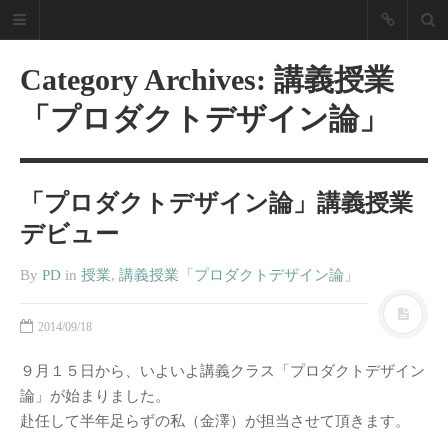
NZPD Nagoya
Zokei Life
Category Archives: 講義授業
Design
「プロダクトデザイン論」
「あったらいいな」を実現し
ます！
「プロダクトデザイン論」講義授業
名古屋造形大学 プロダクトデザイン
デビュー
ブログ
By
PD
in
授業
,
講義授業「プロダクトデザイン論」
最近の投稿
2025年度卒業制作展振り返り
2014/09/18
2019卒業制作展／修了展振り返
９月１５日から、いよいよ講義クラス「プロダクトデザイン
り
論」が始まりました。
2018年度 愛知県下美術系大学の
赴任して半年足らずの私（金澤）が担当させて頂きます。
卒展を経て