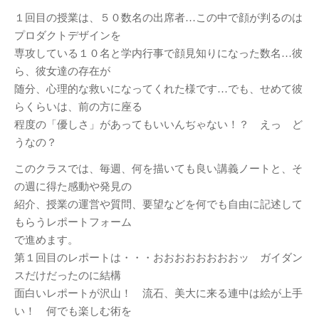
建築／インテリアデザイ
１回目の授業は、５０数名の出席者…この中で顔が判るのは
ンコース
プロダクトデザインを
減災デザイン研究室
専攻している１０名と学内行事で顔見知りになった数名…彼
産学共同プロジェクト
ら、彼女達の存在が
（プリ・テック株式会
随分、心理的な救いになってくれた様です…でも、せめて彼
社）
らくらいは、前の方に座る
程度の「優しさ」があってもいいんぢゃない！？ えっ ど
メタ情報
うなの？
ログイン
このクラスでは、毎週、何を描いても良い講義ノートと、そ
投稿の
RSS
の週に得た感動や発見の
紹介、授業の運営や質問、要望などを何でも自由に記述して
コメントの
RSS
もらうレポートフォーム
WordPress.org
で進めます。
第１回目のレポートは・・・おおおおおおおおッ ガイダン
スだけだったのに結構
面白いレポートが沢山！ 流石、美大に来る連中は絵が上手
い！ 何でも楽しむ術を