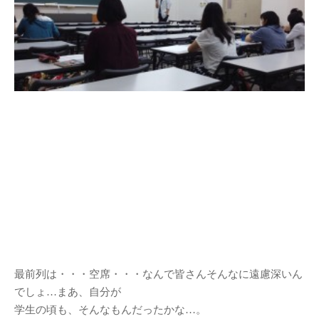
展示会
(41)
授業
(208)
日常
(23)
産学連携
(16)
行事
(39)
講義授業「プロダクトデザイン
論」
(11)
講義授業「ものづくりの法律」
(7)
紹介
教員紹介
リンク
最前列は・・・空席・・・なんで皆さんそんなに遠慮深いん
ジュエリーデザインコー
でしょ…まあ、自分が
ス
学生の頃も、そんなもんだったかな…。
名古屋造形大学