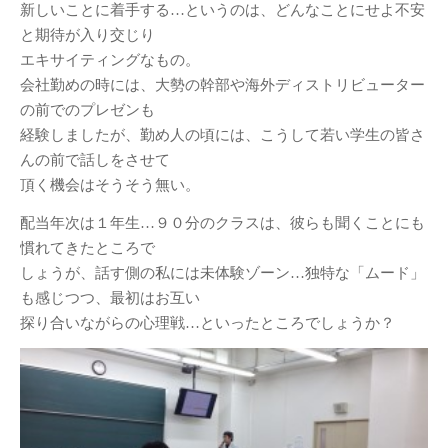
DESIGN STUDY展開催のお知ら
新しいことに着手する…というのは、どんなことにせよ不安
せ
と期待が入り交じり
2018年度卒業制作展振り返り
エキサイティングなもの。
会社勤めの時には、大勢の幹部や海外ディストリビューター
卒展始まりました！
の前でのプレゼンも
名作椅子を作る3年授業／塗装～
経験しましたが、勤め人の頃には、こうして若い学生の皆さ
完成
んの前で話しをさせて
2年生授業
頂く機会はそうそう無い。
名作椅子を作る3年授業
配当年次は１年生…９０分のクラスは、彼らも聞くことにも
アルヴァ・アアルト-もうひとつ
慣れてきたところで
の自然
しょうが、話す側の私には未体験ゾーン…独特な「ムード」
も感じつつ、最初はお互い
カテゴリー
探り合いながらの心理戦…といったところでしょうか？
Santec様との産学連携
(10)
ナニコレ奮闘日記
(7)
人
(1)
卒業制作
(28)