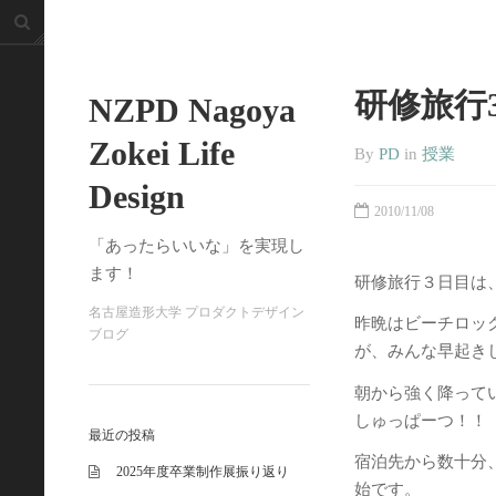
研修旅行3
NZPD Nagoya
Zokei Life
By
PD
in
授業
Design
2010/11/08
「あったらいいな」を実現し
ます！
研修旅行３日目は
名古屋造形大学 プロダクトデザイン
昨晩はビーチロッ
ブログ
が、みんな早起き
朝から強く降って
しゅっぱーつ！！
最近の投稿
宿泊先から数十分
2025年度卒業制作展振り返り
始です。