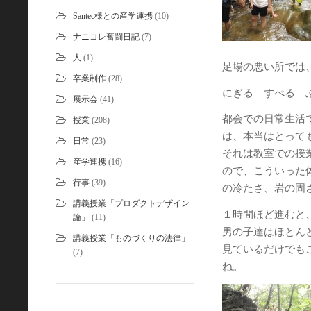
Santec様との産学連携
(10)
ナニコレ奮闘日記
(7)
人
(1)
足場の悪い所では
卒業制作
(28)
にぎる すべる
展示会
(41)
都会での日常生活
授業
(208)
は、本当はとって
日常
(23)
それは教室での授
産学連携
(16)
ので、こういった
行事
(39)
の冷たさ、岩の固
講義授業「プロダクトデザイン
１時間ほど進むと
論」
(11)
男の子達はほとん
講義授業「ものづくりの法律」
見ているだけでも
(7)
ね。