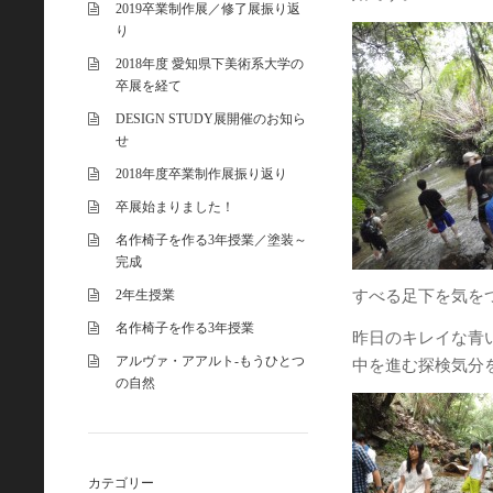
2019卒業制作展／修了展振り返
り
2018年度 愛知県下美術系大学の
卒展を経て
DESIGN STUDY展開催のお知ら
せ
2018年度卒業制作展振り返り
卒展始まりました！
名作椅子を作る3年授業／塗装～
完成
2年生授業
すべる足下を気を
名作椅子を作る3年授業
昨日のキレイな青
アルヴァ・アアルト-もうひとつ
中を進む探検気分
の自然
カテゴリー