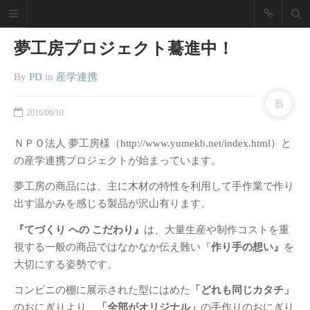
NZPD Nagoya
夢工房プロジェクト驀進中！
Zokei Life
Design
By
PD
in
産学連携
「あったらいいな」を実現し
2016/06/10
ます！
ＮＰＯ法人 夢工房様（http://www.yumekb.net/index.html）と
名古屋造形大学 プロダクトデザイン
の産学連携プロジェクトが始まっています。
ブログ
夢工房の商品には、主に木材の特性を利用して手作業で作り
最近の投稿
出す温かみを感じる製品が沢山有ります。
2025年度卒業制作展振り返り
『てづくり への こだわり』
は、大量生産や制作コストを重
視する一般の商品ではなかなか伝え難い『
2019卒業制作展／修了展振り返
作り手の想い』
を
り
大切にする姿勢です。
2018年度 愛知県下美術系大学の
コンビニの棚に展示された型にはめた
「どれも同じカタチ」
卒展を経て
のおにぎりより、
「全部がオリジナル」
の手作りのおにぎり