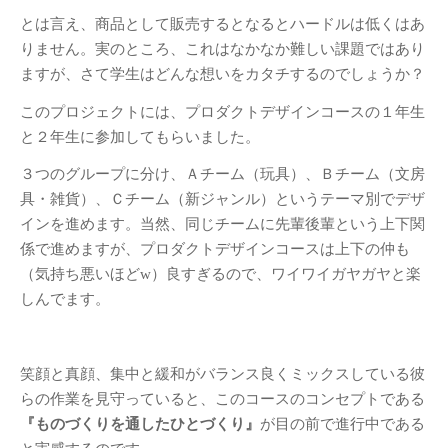
展示会
(41)
とは言え、商品として販売するとなるとハードルは低くはあ
授業
(208)
りません。実のところ、これはなかなか難しい課題ではあり
日常
(23)
ますが、さて学生はどんな想いをカタチするのでしょうか？
産学連携
(16)
このプロジェクトには、プロダクトデザインコースの１年生
行事
(39)
と２年生に参加してもらいました。
講義授業「プロダクトデザイン
３つのグループに分け、Ａチーム（玩具）、Ｂチーム（文房
論」
(11)
具・雑貨）、Ｃチーム（新ジャンル）というテーマ別でデザ
講義授業「ものづくりの法律」
インを進めます。当然、同じチームに先輩後輩という上下関
(7)
係で進めますが、プロダクトデザインコースは上下の仲も
（気持ち悪いほどw）良すぎるので、ワイワイガヤガヤと楽
紹介
しんでます。
教員紹介
リンク
笑顔と真顔、集中と緩和がバランス良くミックスしている彼
ジュエリーデザインコー
らの作業を見守っていると、このコースのコンセプトである
ス
『ものづくりを通したひとづくり』
が目の前で進行中である
名古屋造形大学