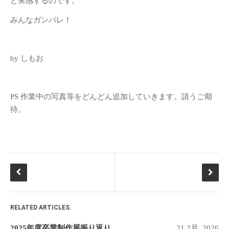
と実感するのです。
建築／インテリアデザイ
みんなガンバレ！
ンコース
減災デザイン研究室
産学共同プロジェクト
by しもお
（プリ・テック株式会
社）
PS 作業中の写真等をどんどん追加していきます。請うご期
メタ情報
待。
ログイン
投稿の
RSS
コメントの
RSS
WordPress.org
RELATED ARTICLES.
2025年度卒業制作展振り返り
21 2月, 2026