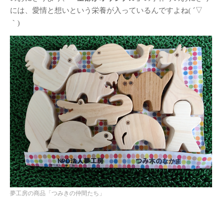
DESIGN STUDY展開催のお知ら
には、愛情と想いという栄養が入っているんですよね( ´▽
せ
｀)
2018年度卒業制作展振り返り
卒展始まりました！
名作椅子を作る3年授業／塗装～
完成
2年生授業
名作椅子を作る3年授業
アルヴァ・アアルト-もうひとつ
の自然
カテゴリー
Santec様との産学連携
(10)
ナニコレ奮闘日記
(7)
夢工房の商品「つみきの仲間たち」
人
(1)
卒業制作
(28)