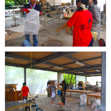
DESIGN STUDY展開催のお知ら
せ
2018年度卒業制作展振り返り
卒展始まりました！
名作椅子を作る3年授業／塗装～
完成
2年生授業
名作椅子を作る3年授業
アルヴァ・アアルト-もうひとつ
の自然
カテゴリー
Santec様との産学連携
(10)
ナニコレ奮闘日記
(7)
人
(1)
卒業制作
(28)