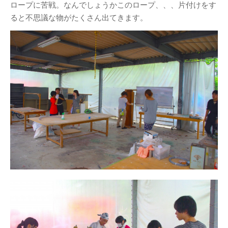
ロープに苦戦。なんでしょうかこのロープ、、、片付けをす
建築／インテリアデザイ
ると不思議な物がたくさん出てきます。
ンコース
減災デザイン研究室
産学共同プロジェクト
（プリ・テック株式会
社）
メタ情報
ログイン
投稿の
RSS
コメントの
RSS
WordPress.org