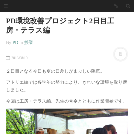
NZPD Nagoya
PD環境改善プロジェクト2日目工
Zokei Life
房・テラス編
Design
By
PD
in
授業
「あったらいいな」を実現し
ます！
2013/08/10
名古屋造形大学 プロダクトデザイン
２日目となる今日も夏の日差しがまぶしい陽気。
ブログ
アトリエ編では各学年の努力により、きれいな環境を取り戻
最近の投稿
しました。
2025年度卒業制作展振り返り
今回は工房・テラス編。先生の号令とともに作業開始です。
2019卒業制作展／修了展振り返
り
2018年度 愛知県下美術系大学の
卒展を経て