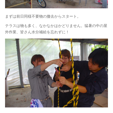
展示会
(41)
授業
(208)
日常
(23)
まずは前日同様不要物の撤去からスタート。
産学連携
(16)
テラスは物も多く、なかなかはかどりません。猛暑の中の屋
行事
(39)
外作業、皆さん水分補給を忘れずに！
講義授業「プロダクトデザイン
論」
(11)
講義授業「ものづくりの法律」
(7)
紹介
教員紹介
リンク
ジュエリーデザインコー
ス
名古屋造形大学