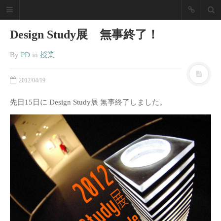
NZPD Nagoya
Design Study展 無事終了！
Zokei Life
Design
By
PD
in
授業
「あったらいいな」を実現し
2012/04/19
ます！
先日15日に Design Study展 無事終了しました。
名古屋造形大学 プロダクトデザイン
ブログ
最近の投稿
2025年度卒業制作展振り返り
2019卒業制作展／修了展振り返
り
2018年度 愛知県下美術系大学の
卒展を経て