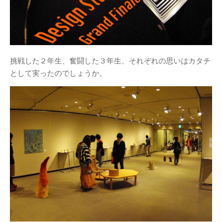
DESIGN STUDY展開催のお知ら
せ
2018年度卒業制作展振り返り
卒展始まりました！
名作椅子を作る3年授業／塗装～
挑戦した２年生、奮闘した３年生、それぞれの思いはカタチ
完成
として実ったのでしょうか。
2年生授業
名作椅子を作る3年授業
アルヴァ・アアルト-もうひとつ
の自然
カテゴリー
Santec様との産学連携
(10)
ナニコレ奮闘日記
(7)
人
(1)
卒業制作
(28)