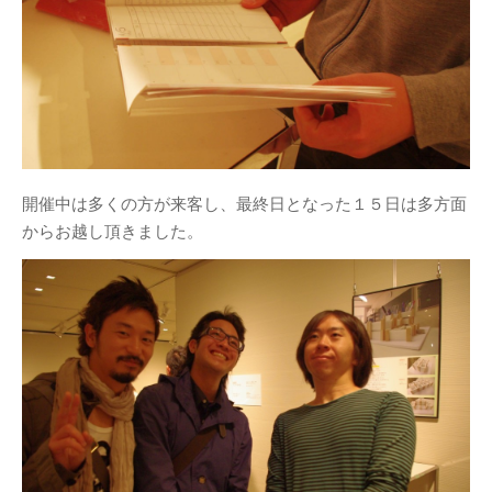
建築／インテリアデザイ
ンコース
減災デザイン研究室
産学共同プロジェクト
（プリ・テック株式会
社）
開催中は多くの方が来客し、最終日となった１５日は多方面
メタ情報
からお越し頂きました。
ログイン
投稿の
RSS
コメントの
RSS
WordPress.org