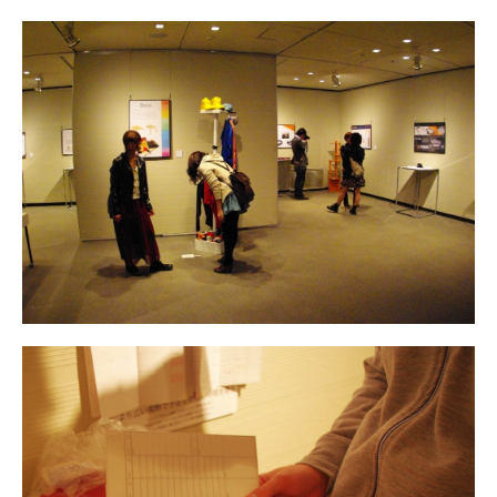
展示会
(41)
授業
(208)
日常
(23)
産学連携
(16)
行事
(39)
講義授業「プロダクトデザイン
論」
(11)
講義授業「ものづくりの法律」
(7)
紹介
教員紹介
リンク
ジュエリーデザインコー
ス
名古屋造形大学