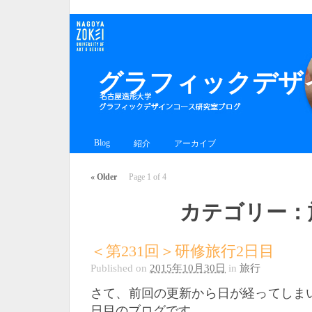
グラフィックデザイ
Blog
紹介
アーカイブ
«
Older
Page 1 of 4
カテゴリー：
＜第231回＞研修旅行2日目
Published on
2015年10月30日
in
旅行
さて、前回の更新から日が経ってしま
日目のブログです。