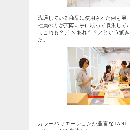
流通している商品に使用された例も展
社員の方が実際に手に取って収集して
＼
これも？／
＼
あれも？／という驚き
た。
カラーバリエーションが豊富なTANT、T