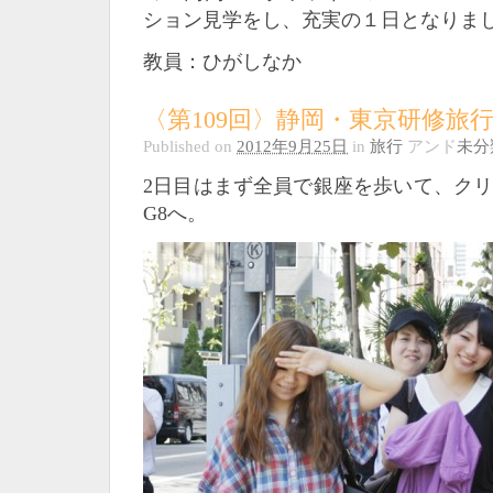
ション見学をし、充実の１日となりま
教員：ひがしなか
〈第109回〉静岡・東京研修旅行
Published on
2012年9月25日
in
旅行
アンド
未分
2日目はまず全員で銀座を歩いて、ク
G8へ。