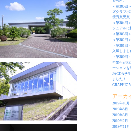
を独占。
＜第305回
ズクラブポ
優秀賞受賞
＜第304
ジュアルに
＜第303
＜第302回
〈第301回
入選しまし
〈第300回
卒業生がP
ーションを
JAGDA学
ました！
GRAPHIC V
アーカ
2019年10月
2019年5月
2019年3月
2019年2月
2018年11月