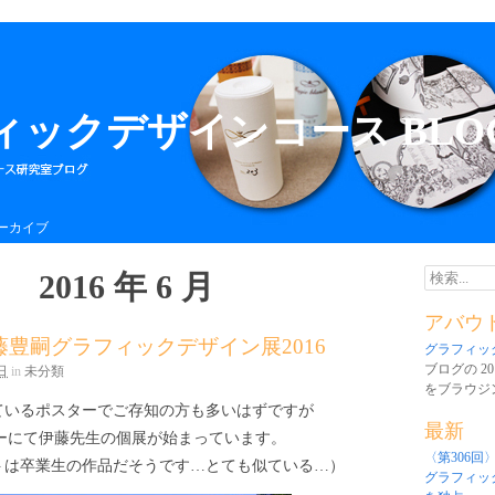
ィックデザインコース BLO
ーカイブ
2016 年 6 月
検索...
アバウ
藤豊嗣グラフィックデザイン展2016
グラフィック
ブログの 20
日
in
未分類
をブラウジ
ているポスターでご存知の方も多いはずですが
最新
リーにて伊藤先生の個展が始まっています。
〈第306回
トは卒業生の作品だそうです…とても似ている…）
グラフィッ