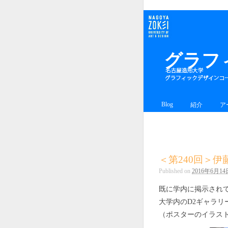
グラフ
Blog
紹介
ア
＜第240回＞伊
Published on
2016年6月14
既に学内に掲示され
大学内のD2ギャラ
（ポスターのイラス