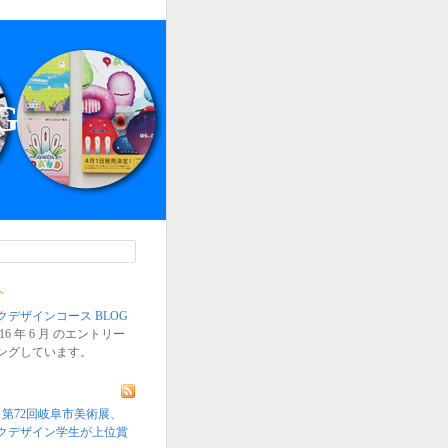
G
ト
デザインコース BLOG
16 年 6 月 のエントリー
ングしています。
〉第72回岐阜市美術展、
クデザイン学生が上位賞