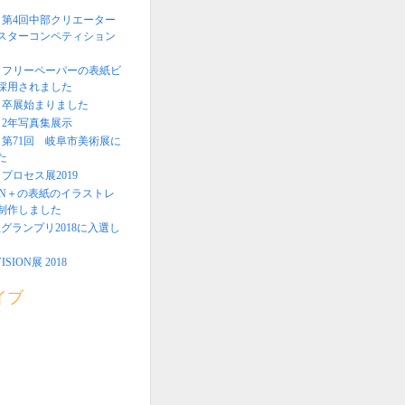
＞第4回中部クリエーター
スターコンペティション
回＞フリーペーパーの表紙ビ
採用されました
回＞卒展始まりました
＞2年写真集展示
〉第71回 岐阜市美術展に
た
〉プロセス展2019
EN＋の表紙のイラストレ
制作しました
生グランプリ2018に入選し
ISION展 2018
イブ