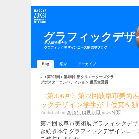
グラフィックデザイ
Blog
紹介
アーカイブ
«
＜第305回＞第4回中部クリエーターズクラ
ブポスターコンペティション 優秀賞受賞
〈第306回〉第72回岐阜市美術
ックデザイン学生が上位賞を独
Published on
2019年10月17日
in
未分類
第72回岐阜市美術展グラフィックデ
き続き本学グラフィックデザインコース