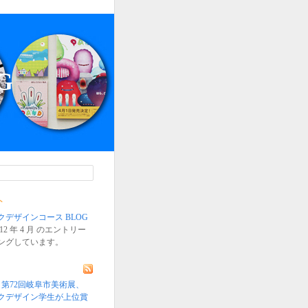
G
ト
デザインコース BLOG
12 年 4 月 のエントリー
ングしています。
〉第72回岐阜市美術展、
クデザイン学生が上位賞