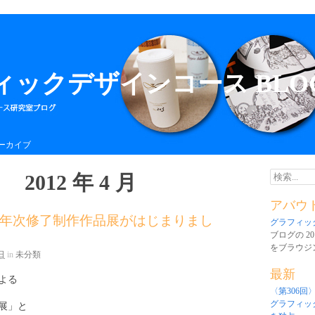
ィックデザインコース BLO
ーカイブ
2012 年 4 月
検索...
アバウ
、2年次修了制作作品展がはじまりまし
グラフィック
ブログの 20
をブラウジ
日
in
未分類
最新
よる
〈第306回
グラフィッ
展」と