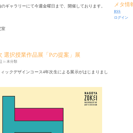
メタ情
内のギャラリーにて今週金曜日まで、開催しております。
RSS
。
ログイン
究室
次 選択授業作品展「Pの提案」展
日
in
未分類
フィックデザインコース4年次生による展示がはじまりまし