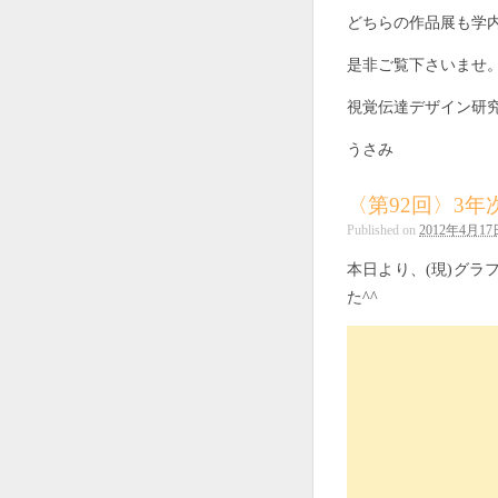
どちらの作品展も学
是非ご覧下さいませ
視覚伝達デザイン研
うさみ
〈第92回〉3年
Published on
2012年4月17
本日より、(現)グラ
た^^