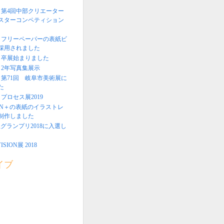
＞第4回中部クリエーター
スターコンペティション
回＞フリーペーパーの表紙ビ
採用されました
回＞卒展始まりました
＞2年写真集展示
〉第71回 岐阜市美術展に
た
〉プロセス展2019
EN＋の表紙のイラストレ
制作しました
生グランプリ2018に入選し
ISION展 2018
イブ