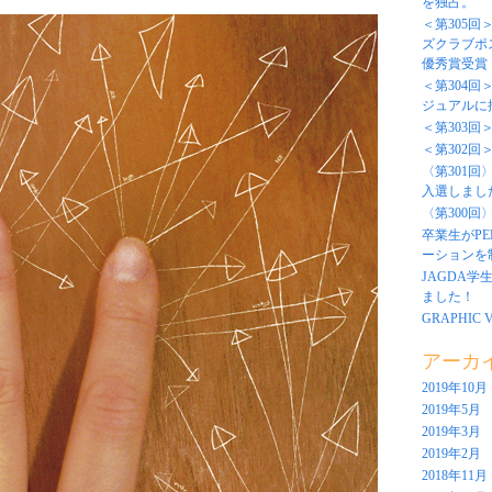
を独占。
＜第305回
ズクラブポ
優秀賞受賞
＜第304
ジュアルに
＜第303
＜第302回
〈第301回
入選しまし
〈第300回
卒業生がP
ーションを
JAGDA学
ました！
GRAPHIC V
アーカ
2019年10月
2019年5月
2019年3月
2019年2月
2018年11月