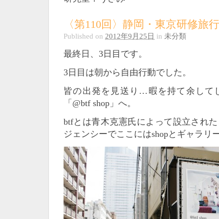
〈第110回〉静岡・東京研修旅行
Published on
2012年9月25日
in
未分類
最終日、3日目です。
3日目は朝から自由行動でした。
皆の出発を見送り…暇を持て余して
「@btf shop」へ。
btfとは青木克憲氏によって設立され
ジェンシーでここにはshopとギャラリ