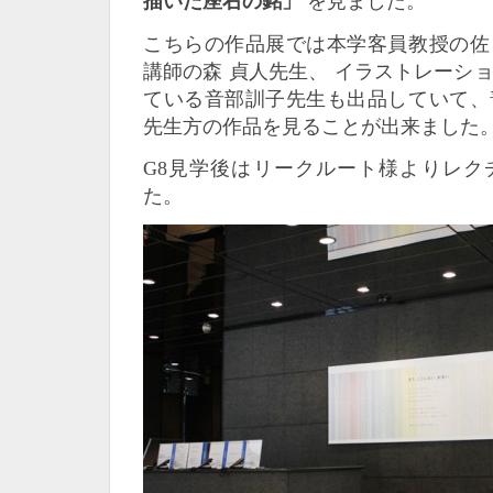
描いた座右の銘」
を見ました。
こちらの作品展では本学客員教授の佐
講師の森 貞人先生、 イラストレーシ
ている音部訓子先生も出品していて、
先生方の作品を見ることが出来ました
G8見学後はリークルート様よりレク
た。