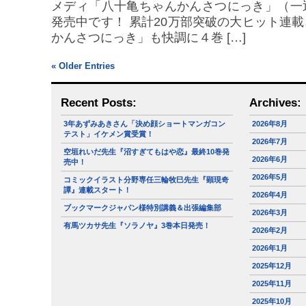
メディ「八十亀ちゃんかんさつにっき」（一
発売中です！ 累計20万部突破の大ヒット連
かんさつにっき」も快調に４巻 […]
« Older Entries
Recent Posts:
Archives:
3年あずみあきさん「決め顔ショートマンガコン
2026年8月
テスト」イケメン賞受賞！
2026年7月
空垣れいだ先生『沼すぎてもはや恋』最終10巻発
2026年6月
売中！
2026年5月
コミックイラスト分野専任三輪牧巳先生『顕現奇
譚』連載スタート！
2026年4月
ブックマークジャパン様特別講義＆出張編集部
2026年3月
有馬ツカサ先生『ソラノヤ』3巻本日発売！
2026年2月
2026年1月
2025年12月
2025年11月
2025年10月