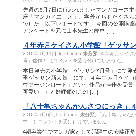
先週の6月7日に行われましたマンガコース
座「マンガとエロス」、学外からもたくさん
でした。以下レポートです。 今回の公開講
アンケートを元に山本先生と舞草 […]
４年赤月ケイさん小学館「ゲッサ
2018年6月11日, filed under
未分類
;
４年赤月ケイさ
賞」佳作！ は
コメントを受け付けていません。
.
本日発売の小学館「ゲッサン7月号」にて発表
季ゲッサン新人賞」にて、４年生赤月ケイ（P
ヴァージンロード」という作品が佳作を受賞
可愛い！」と好評価のこの […]
「八十亀ちゃんかんさつにっき」
2018年6月6日, filed under
未分類
;
「八十亀ちゃんか
中！ は
コメントを受け付けていません。
.
4期卒業生でマンガ家として活躍中の安藤正