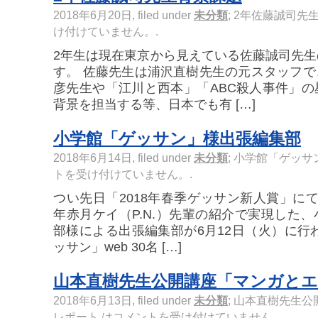
2018年6月20日, filed under
未分類
;
2年佐藤誠司先生
け付けていません。
.
2年生は現在東京から見えている佐藤誠司先
す。 佐藤先生は浦沢直樹先生の元スタッフ
彦先生や「江川と西本」「ABC殺人事件」
背景を担当する等、日本でも有 […]
小学館「ゲッサン」様出張編集部
2018年6月14日, filed under
未分類
;
小学館「ゲッサ
トを受け付けていません。
.
つい先日「2018年春季ゲッサン新人賞」に
年赤月ケイ（P.N.）先輩の紹介で実現した
部様による出張編集部が6月12日（火）に行
ッサン」web 30名 […]
山本直樹先生公開講座「マンガと
2018年6月13日, filed under
未分類
;
山本直樹先生公
レポート は
コメントを受け付けていません。
.