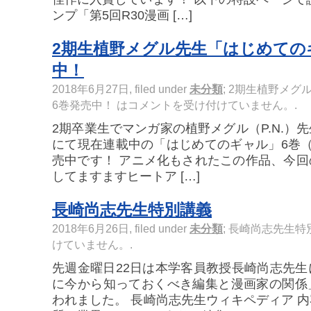
ンプ「第5回R30漫画 […]
2期生植野メグル先生「はじめての
中！
2018年6月27日, filed under
未分類
;
2期生植野メグ
6巻発売中！ は
コメントを受け付けていません。
.
2期卒業生でマンガ家の植野メグル（P.N.）
にて現在連載中の「はじめてのギャル」6巻（K
売中です！ アニメ化もされたこの作品、今
してますますヒートア […]
長崎尚志先生特別講義
2018年6月26日, filed under
未分類
;
長崎尚志先生特
けていません。
.
先週金曜日22日は本学客員教授長崎尚志先
に今から知っておくべき編集と漫画家の関係
われました。 長崎尚志先生ウィキペディア 