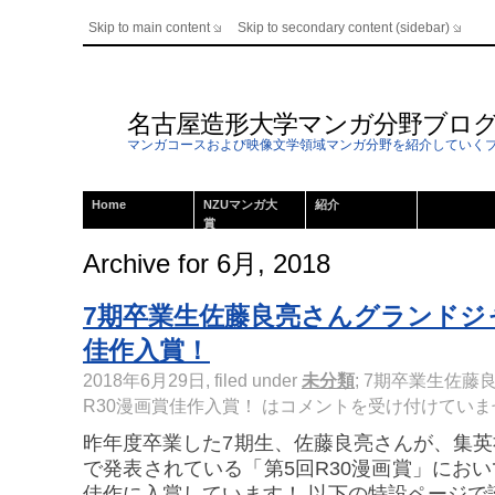
Skip to main content
Skip to secondary content (sidebar)
名古屋造形大学マンガ分野ブロ
マンガコースおよび映像文学領域マンガ分野を紹介していく
Home
NZUマンガ大
紹介
賞
Archive for 6月, 2018
7期卒業生佐藤良亮さんグランドジ
佳作入賞！
2018年6月29日, filed under
未分類
;
7期卒業生佐藤
R30漫画賞佳作入賞！ は
コメントを受け付けていま
昨年度卒業した7期生、佐藤良亮さんが、集
で発表されている「第5回R30漫画賞」におい
佳作に入賞しています！ 以下の特設ページで