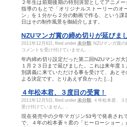
２年生は前期後期の特別演習としてアニメー
指導のもとで「オリジナルストーリーのオ
ン」を１分から２分の動画で作る、という課
日はその制作風景を御紹介します。
NZUマンガ賞の締め切りが延びま
2011年12月6日, filed under
未分類
;
NZUマンガ賞の
コメントを受け付けていません。
.
年内締め切り設定だった第二回NZUマンガ
１月２３日まで延びました。これは来年度１
別講義に来ていただける事を受けて、あとそ
よる決定です。とりあえず良かった […]
４年松本君、３度目の受賞！
2011年12月5日, filed under
未分類
;
４年松本君、３
受け付けていません。
.
現在発売中の少年マガジン53号で発表され
で、４年の松本蒼々君の「ヒーローショー」