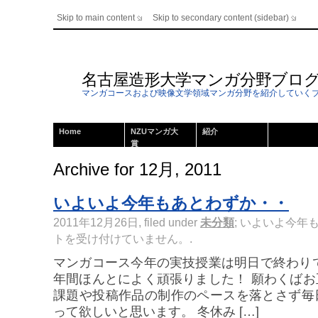
Skip to main content
Skip to secondary content (sidebar)
名古屋造形大学マンガ分野ブロ
マンガコースおよび映像文学領域マンガ分野を紹介していく
Home
NZUマンガ大
紹介
賞
Archive for 12月, 2011
いよいよ今年もあとわずか・・
2011年12月26日, filed under
未分類
;
いよいよ今年も
トを受け付けていません。
.
マンガコース今年の実技授業は明日で終わり
年間ほんとによく頑張りました！ 願わくば
課題や投稿作品の制作のペースを落とさず毎
って欲しいと思います。 冬休み […]