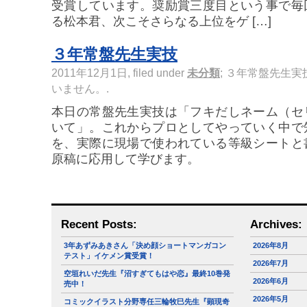
受賞しています。奨励賞三度目という事で毎
る松本君、次こそさらなる上位をゲ […]
３年常盤先生実技
2011年12月1日, filed under
未分類
;
３年常盤先生実技
いません。
.
本日の常盤先生実技は「フキだしネーム（セ
いて」。これからプロとしてやっていく中で
を、実際に現場で使われている等級シートと
原稿に応用して学びます。
Recent Posts:
Archives:
3年あずみあきさん「決め顔ショートマンガコン
2026年8月
テスト」イケメン賞受賞！
2026年7月
空垣れいだ先生『沼すぎてもはや恋』最終10巻発
2026年6月
売中！
2026年5月
コミックイラスト分野専任三輪牧巳先生『顕現奇