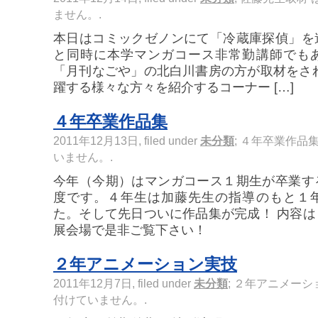
ません。
.
本日はコミックゼノンにて「冷蔵庫探偵」を
と同時に本学マンガコース非常勤講師でも
「月刊なごや」の北白川書房の方が取材をさ
躍する様々な方々を紹介するコーナー […]
４年卒業作品集
2011年12月13日, filed under
未分類
;
４年卒業作品集
いません。
.
今年（今期）はマンガコース１期生が卒業す
度です。４年生は加藤先生の指導のもと１
た。そして先日ついに作品集が完成！ 内容
展会場で是非ご覧下さい！
２年アニメーション実技
2011年12月7日, filed under
未分類
;
２年アニメーシ
付けていません。
.