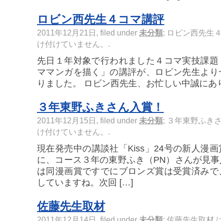
ロビン西先生４コマ講評
2011年12月21日, filed under
未分類
;
ロビン西先生４
け付けていません。
.
先日１年対象で行われました４コマ実技課題
ママンガを描く」の講評が、ロビン先生より
りました。 ロビン西先生、お忙しい中誠にあ
３年東野ふきさん入賞！
2011年12月15日, filed under
未分類
;
３年東野ふきさ
け付けていません。
.
現在発売中の講談社「Kiss」24号の新人漫画賞
に、コース３年の東野ふき（PN）さんが見
は同漫画賞ですでにブロンズ賞は受賞済みで
していますね。次回 […]
佐藤先生取材
2011年12月14日, filed under
未分類
;
佐藤先生取材 