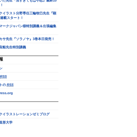
いだ先生『沼すぎてもはや恋』最終10
！
クイラスト分野専任三輪牧巳先生『顕
連載スタート！
マークジャパン様特別講義＆出張編集
カサ先生『ソラノヤ』3巻本日発売！
宙船先生特別講義
報
ン
RSS
トの
RSS
ess.org
クイラストレーションゼミブログ
造形大学