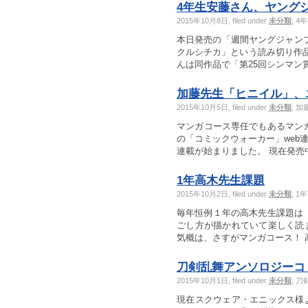
4年生安藤さん、ヤング
2015年10月8日, filed under
未分類
;
4
本日発売の「週間ヤングジャンプ
クルシチカ」という読み切り作品
んは同作品で「第25回シンマン賞」
加藤先生「ヒニイル」、
2015年10月5日, filed under
未分類
;
加
マンガコース専任でもあるマン
の「コミックウォーカー」web
連載が始まりました。 現在発売中
1年高木先生課題
2015年10月2日, filed under
未分類
;
1
毎年恒例１年の高木先生課題は
ごし方が描かれていて楽しく読
気概は、さすがマンガコース！ 高
刀剣乱舞アンソロジーコ
2015年10月1日, filed under
未分類
;
刀
現在スクウェア・エニックス様