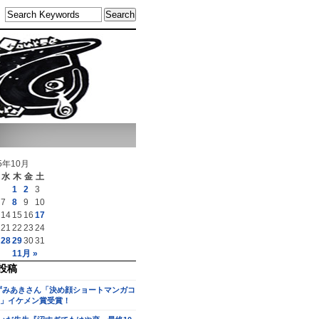
5年10月
水
木
金
土
1
2
3
7
8
9
10
14
15
16
17
21
22
23
24
28
29
30
31
11月 »
投稿
ずみあきさん「決め顔ショートマンガコ
」イケメン賞受賞！