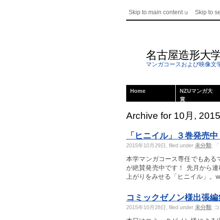
Skip to main content
Skip to s
名古屋造形大
マンガコースおよび映像文
Home
NZUマンガ大
賞
Archive for 10月, 201
「ヒニイル」３巻発売中
2015年10月29日, filed under
未分類
;
「
本学マンガコース専任でもある
が絶賛発売中です！ 先月から
上がりをみせる「ヒニイル」。we
コミックゼノン様出張編
2015年10月28日, filed under
未分類
;
コ