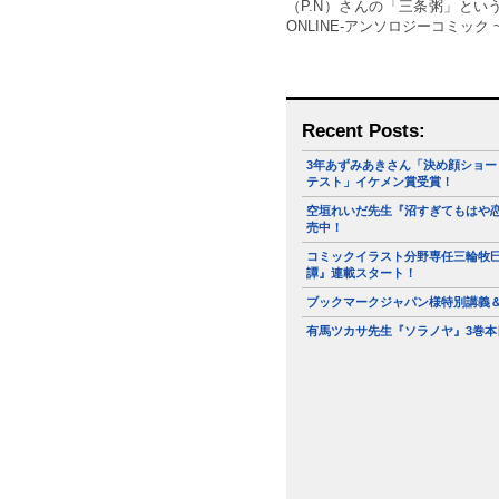
（P.N）さんの「三条粥」とい
ONLINE-アンソロジーコミック ~
Recent Posts:
3年あずみあきさん「決め顔ショー
テスト」イケメン賞受賞！
空垣れいだ先生『沼すぎてもはや恋
売中！
コミックイラスト分野専任三輪牧
譚』連載スタート！
ブックマークジャパン様特別講義
有馬ツカサ先生『ソラノヤ』3巻本