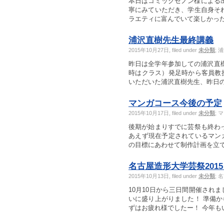
本日はコミックゼノン様による出
寧にみていただき、学生自身そ
ラエティに富んでいて楽しかった、
浦沢直樹先生最終講義
2015年10月27日, filed under
未分類
;
浦
昨日は全学年参加しての浦沢直樹
時はクラス）発足時から客員教
いただいた浦沢直樹先生、昨日の講
マンガコース今後の予定
2015年10月17日, filed under
未分類
;
マ
後期が始まりすでに芸祭も終わ
あえず現在予定されているマン
の目標にあわせて制作計画を立てて
名古屋造形大学芸祭201
2015年10月13日, filed under
未分類
;
名
10月10日から三日間開催され
いに盛り上がりました！ 準備
ずはお疲れ様でしたー！ 今年もい