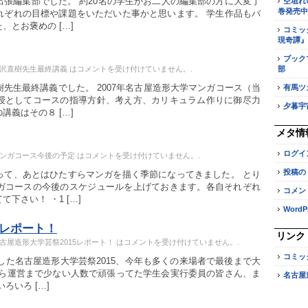
張編集部でした。 約20名の学生がお二人の編集部の方に大変丁
空垣れ
巻発売中
れぞれの目標や課題をいただいた事かと思います。 学生作品もバ
とお褒めの […]
コミッ
現奇譚』
ブック
沢直樹先生最終講義 は
コメントを受け付けていません。
.
部
先生最終講義でした。 2007年名古屋造形大学マンガコース（当
有馬ツ
授としてコースの指導方針、考え方、カリキュラム作りに御尽力
夕暮宇
義はその８ […]
メタ情
ログイ
ンガコース今後の予定 は
コメントを受け付けていません。
.
投稿の
って、あとはひたすらマンガを描く季節になってきました。 とり
ガコースの今後のスケジュールを上げておきます。各自それぞれ
コメン
下さい！ ・1 […]
WordPr
5レポート！
リンク
古屋造形大学芸祭2015レポート！ は
コメントを受け付けていません。
.
コミッ
ました名古屋造形大学芸祭2015、今年も多くの来場者で最後まで大
から運営まで少ない人数で頑張ってた学生会実行委員の皆さん、ま
名古屋
ろいろ […]