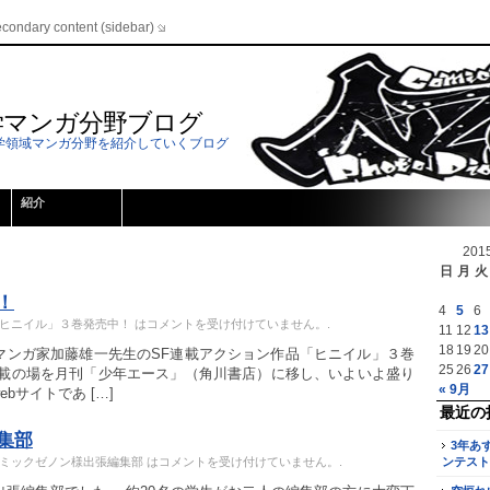
econdary content (sidebar)
学マンガ分野ブログ
学領域マンガ分野を紹介していくブログ
紹介
201
5
日
月
火
！
4
5
6
ヒニイル」３巻発売中！ は
コメントを受け付けていません。
.
11
12
13
18
19
20
マンガ家加藤雄一先生のSF連載アクション作品「ヒニイル」３巻
25
26
27
連載の場を月刊「少年エース」（角川書店）に移し、いよいよ盛り
« 9月
bサイトであ […]
最近の
集部
3年あ
ミックゼノン様出張編集部 は
コメントを受け付けていません。
.
ンテスト