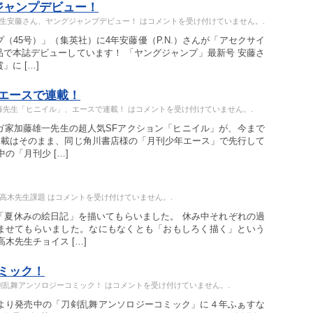
ジャンプデビュー！
年生安藤さん、ヤングジャンプデビュー！ は
コメントを受け付けていません。
.
（45号）」（集英社）に4年安藤優（P.N.）さんが「アセクサイ
で本誌デビューしています！ 「ヤングジャンプ」最新号 安藤さ
に […]
エースで連載！
藤先生「ヒニイル」、エースで連載！ は
コメントを受け付けていません。
.
ガ家加藤雄一先生の超人気SFアクション「ヒニイル」が、今まで
連載はそのまま、同じ角川書店様の「月刊少年エース」で先行して
の「月刊少 […]
年高木先生課題 は
コメントを受け付けていません。
.
「夏休みの絵日記」を描いてもらいました。 休み中それぞれの過
ませてもらいました。なにもなくとも「おもしろく描く」という
木先生チョイス […]
ミック！
剣乱舞アンソロジーコミック！ は
コメントを受け付けていません。
.
より発売中の「刀剣乱舞アンソロジーコミック」に４年ふぁすな