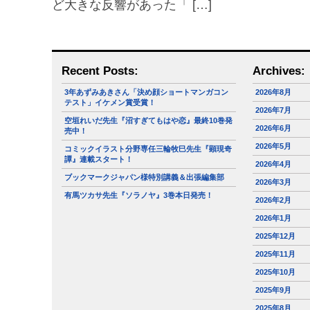
ど大きな反響があった「 […]
Recent Posts:
Archives:
3年あずみあきさん「決め顔ショートマンガコン
2026年8月
テスト」イケメン賞受賞！
2026年7月
空垣れいだ先生『沼すぎてもはや恋』最終10巻発
2026年6月
売中！
2026年5月
コミックイラスト分野専任三輪牧巳先生『顕現奇
譚』連載スタート！
2026年4月
ブックマークジャパン様特別講義＆出張編集部
2026年3月
有馬ツカサ先生『ソラノヤ』3巻本日発売！
2026年2月
2026年1月
2025年12月
2025年11月
2025年10月
2025年9月
2025年8月