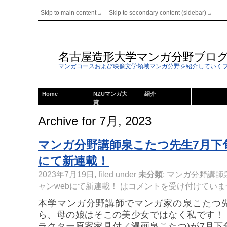
Skip to main content
Skip to secondary content (sidebar)
名古屋造形大学マンガ分野ブロ
マンガコースおよび映像文学領域マンガ分野を紹介していく
Home
NZUマンガ大
紹介
賞
Archive for 7月, 2023
マンガ分野講師泉こたつ先生7月下
にて新連載！
2023年7月19日, filed under
未分類
;
マンガ分野講師
ャンwebにて新連載！ は
コメントを受け付けていま
本学マンガ分野講師でマンガ家の泉こたつ
ら、母の娘はそこの美少女ではなく私です！
ラクター原案家具付／漫画泉こたつ)が7月下旬