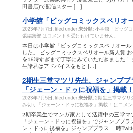
田書店)で配信スター […]
小学館「ビッグコミックスペリオ
2023年7月7日, filed under
未分類
;
小学館「ビッグコ
張編集部 は
コメントを受け付けていません。
.
本日は小学館「ビッグコミックスペリオール
した。 ビッグコミックスペリオール新人賞 お
を18時すぎまで丁寧にみていただきました！
生諸君はアドバイスをもと […]
2期生三堂マツリ先生、ジャンププ
「ジェーン・ドゥに祝福を」掲載
2023年7月5日, filed under
未分類
;
2期生三堂マツリ
み切り「ジェーン・ドゥに祝福を」掲載！ は
コメン
2期卒業生でマンガ家として活躍中の三堂マ
「ジェーン・ドゥに祝福を」でジャンププラ
ン・ドゥに祝福を」ジャンププラス 一時Twit