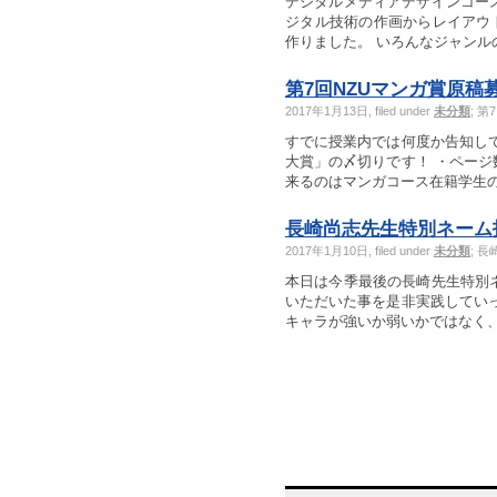
デジタルメディアデザインコー
ジタル技術の作画からレイアウ
作りました。 いろんなジャンルの
第7回NZUマンガ賞原稿
2017年1月13日, filed under
未分類
;
第
すでに授業内では何度か告知して
大賞」の〆切りです！ ・ページ
来るのはマンガコース在籍学生のみ
長崎尚志先生特別ネーム
2017年1月10日, filed under
未分類
;
長
本日は今季最後の長崎先生特別
いただいた事を是非実践していっ
キャラが強いか弱いかではなく、キ