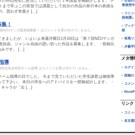
スの外山先生に担当していただいた１年課題を御紹介します。 デ
空垣れ
巻発売中
トまで学ぶこの実技では課題として自分の作品の単行本の表紙を
、思わず本屋さ […]
コミッ
現奇譚』
募集！
ブック
7回NZUマンガ賞原稿募集！ は
コメントを受け付けていません。
.
部
きましたが、いよいよ来週月曜日1月16日は「第７回NZUマンガ
有馬ツ
数自由、ジャンル自由の思い切った作品を募集します。 ・投稿出
夕暮宇
です。 […]
メタ情
指導
ログイ
崎尚志先生特別ネーム指導 は
コメントを受け付けていません。
.
投稿の
ネーム指導の日でした。 今まで見ていただいた学生諸君は御指導
て下さい。 本日の学生へのアドバイスを一部御紹介します。 ・
コメン
ャラが「出 […]
WordPr
リンク
コミッ
名古屋