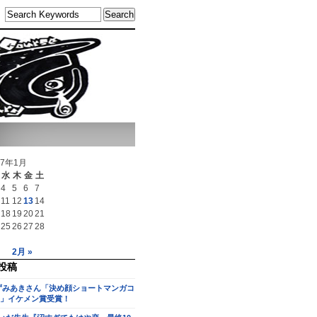
17年1月
水
木
金
土
4
5
6
7
11
12
13
14
18
19
20
21
25
26
27
28
2月 »
投稿
ずみあきさん「決め顔ショートマンガコ
」イケメン賞受賞！