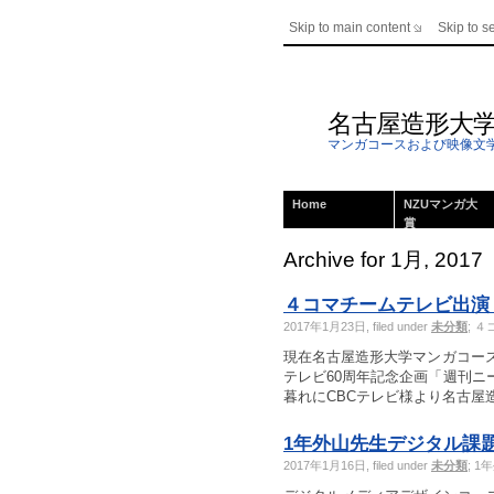
Skip to main content
Skip to s
名古屋造形大
マンガコースおよび映像文
Home
NZUマンガ大
賞
Archive for 1月, 2017
４コマチームテレビ出演
2017年1月23日, filed under
未分類
;
４
現在名古屋造形大学マンガコース
テレビ60周年記念企画「週刊ニ
暮れにCBCテレビ様より名古屋造形
1年外山先生デジタル課
2017年1月16日, filed under
未分類
;
1