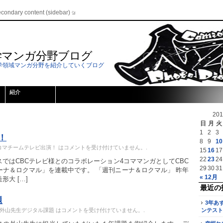
econdary content (sidebar)
学マンガ分野ブログ
学領域マンガ分野を紹介していくブログ
紹介
20
日
月
火
1
2
3
！
8
9
10
コマチームテレビ出演！ は
コメントを受け付けていません。
.
15
16
17
22
23
24
ではCBCテレビ様とのコラボレーション4コママンガとしてCBC
29
30
31
ーナ＆ロクマル」を連載中です。 「週刊ニーナ＆ロクマル」 昨年
« 12月
大 […]
最近の
題
3年あ
年外山先生デジタル課題 は
コメントを受け付けていません。
.
ンテスト