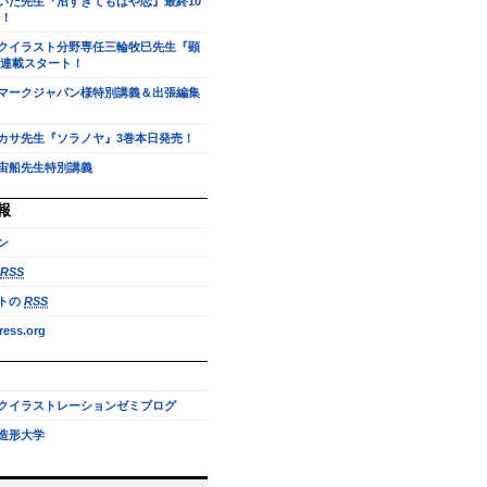
いだ先生『沼すぎてもはや恋』最終10
！
クイラスト分野専任三輪牧巳先生『顕
連載スタート！
マークジャパン様特別講義＆出張編集
カサ先生『ソラノヤ』3巻本日発売！
宙船先生特別講義
報
ン
RSS
トの
RSS
ess.org
クイラストレーションゼミブログ
造形大学