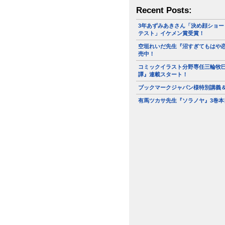
Recent Posts:
3年あずみあきさん「決め顔ショー
テスト」イケメン賞受賞！
空垣れいだ先生『沼すぎてもはや恋
売中！
コミックイラスト分野専任三輪牧
譚』連載スタート！
ブックマークジャパン様特別講義
有馬ツカサ先生『ソラノヤ』3巻本