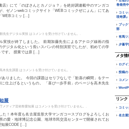
空垣れ
巻発売中
書店）にて「のぼさんとカノジョ？」を絶好調連載中のマンガコ
、ゼノンwebコミックサイト「WEBコミックぜにょん」にてあ
コミッ
WEBコミッ […]
現奇譚』
ブック
部
年館先生デジタル実技 は
コメントを受け付けていません。
.
有馬ツ
ル実技が終了しました。 前期加藤先生によるアナログ線画の指
夕暮宇
のデジタル化という長いスパンの特別演習でしたが、初めての学
す。 授業では原 […]
メタ情
ログイ
高木先生課題 は
コメントを受け付けていません。
.
投稿の
がありました。 今回の課題はセリフなしで「歓喜の瞬間」をテー
コメン
ガに仕上げるというもの。 「喜び一歩手前」のページを高木先生
WordPr
。
リンク
知展
庁メディア芸術祭愛知展 は
コメントを受け付けていません。
.
コミッ
ました！本年度も名古屋造形大学マンガコースブログをよろしくお
名古屋
知県の愛・地球博記念公園、地球市民交流センターで開催されてお
展CODE […]