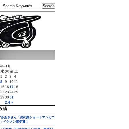
14年1月
水
木
金
土
1
2
3
4
8
9
10
11
15
16
17
18
22
23
24
25
29
30
31
2月 »
投稿
ずみあきさん「決め顔ショートマンガコ
」イケメン賞受賞！