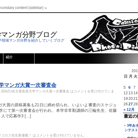
econdary content (sidebar)
学マンガ分野ブログ
学領域マンガ分野を紹介していくブログ
紹介
20
日
月
火
大学マンガ大賞一次審査会
5
6
7
４回NZU名古屋造形大学マンガ大賞一次審査会 は
コメントを受け付けていま
12
13
14
19
20
21
26
27
28
ガ大賞の原稿募集も21日に締め切られ、いよいよ審査のスケジュ
« 12月
本学にて第一次審査会が行われ、本学非常勤講師の三輪先生、佐藤
で応募作3 […]
最近の
3年あ
ンテスト
リコロス先生新連載！ は
コメントを受け付けていません。
.