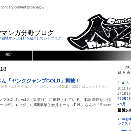
econdary content (sidebar)
学マンガ分野ブログ
学領域マンガ分野を紹介していくブログ
紹介
20
018
日
月
火
さん「ヤングジャンプGOLD」掲載！
3
4
5
生岩井さん３年植山さん「ヤングジャンプGOLD」掲載！ は
コメントを受け
10
11
12
17
18
19
24
25
26
プGOLD」vol.3（集英社）に掲載されている、本誌連載を目指
« 5月
ルデンエッグ」に6期卒業生岩井トーキ（P.N.）さんの「Shape
最近の
3年あ
ンテスト