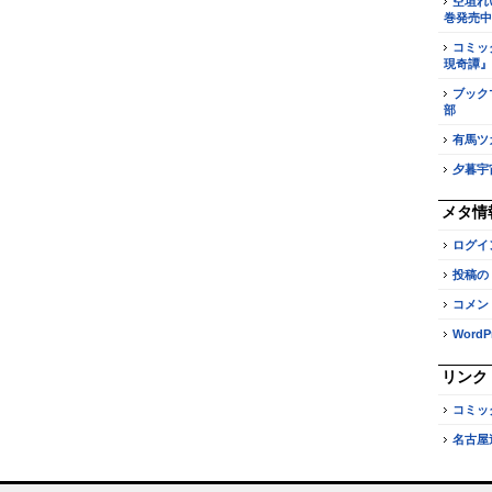
空垣れ
巻発売中
コミッ
現奇譚』
ブック
部
有馬ツ
夕暮宇
メタ情
ログイ
投稿の
コメン
WordPr
リンク
コミッ
名古屋