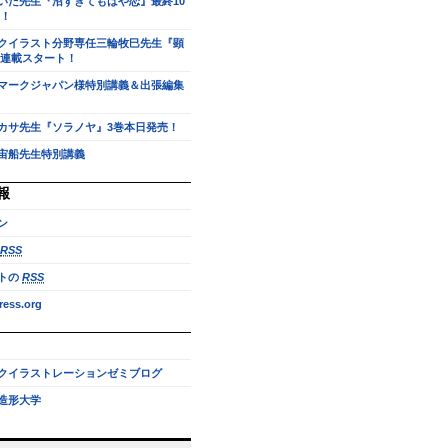
いだ先生『沼すぎてもはや恋』最終10
！
クイラスト分野専任三輪牧巳先生『顕
連載スタート！
マークジャパン様特別講義＆出張編集
カサ先生『ソラノヤ』3巻本日発売！
宙船先生特別講義
報
ン
RSS
トの
RSS
ess.org
クイラストレーションゼミブログ
造形大学