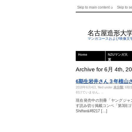
Skip to main content
Skip to s
名古屋造形大
マンガコースおよび映像文
Home
NZUマンガ大
賞
Archive for 6月 4th, 2
6期生岩井さん３年植山
2018年6月4日, filed under
未分類
;
6期
付けていません。
.
現在発売中の別冊「ヤングジャン
す読み切り掲載コンペ「第3回ゴー
Shifter&#8217 […]