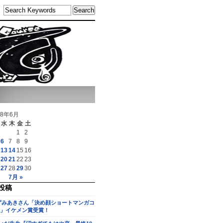
18年6月
水
木
金
土
1
2
6
7
8
9
13
14
15
16
20
21
22
23
27
28
29
30
7月 »
投稿
ずみあきさん「決め顔ショートマンガコ
」イケメン賞受賞！