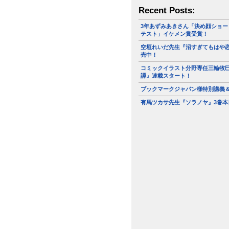
Recent Posts:
3年あずみあきさん「決め顔ショー
テスト」イケメン賞受賞！
空垣れいだ先生『沼すぎてもはや恋
売中！
コミックイラスト分野専任三輪牧
譚』連載スタート！
ブックマークジャパン様特別講義
有馬ツカサ先生『ソラノヤ』3巻本