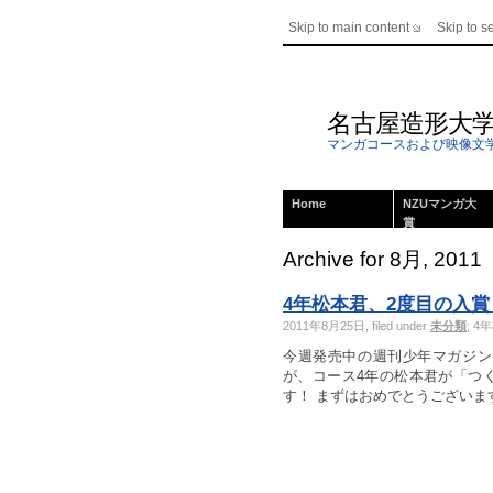
Skip to main content
Skip to s
名古屋造形大
マンガコースおよび映像文
Home
NZUマンガ大
賞
Archive for 8月, 2011
4年松本君、2度目の入賞
2011年8月25日, filed under
未分類
;
4
今週発売中の週刊少年マガジン
が、コース4年の松本君が「つ
す！ まずはおめでとうございます