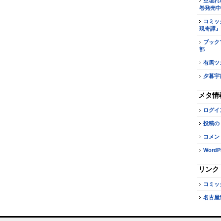
空垣れ
巻発売中
コミッ
現奇譚』
ブック
部
有馬ツ
夕暮宇
メタ情
ログイ
投稿の
コメン
WordPr
リンク
コミッ
名古屋