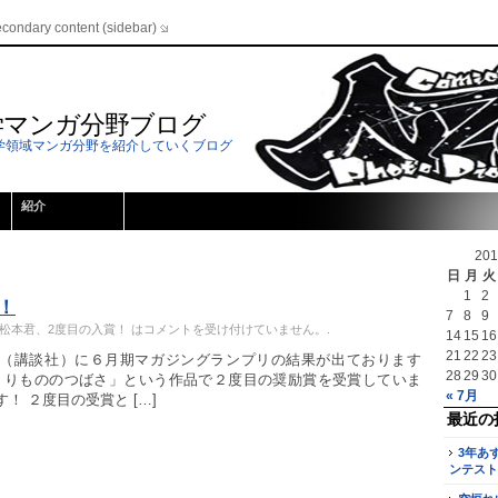
econdary content (sidebar)
学マンガ分野ブログ
学領域マンガ分野を紹介していくブログ
紹介
20
日
月
火
1
2
！
7
8
9
年松本君、2度目の入賞！ は
コメントを受け付けていません。
.
14
15
16
21
22
23
（講談社）に６月期マガジングランプリの結果が出ております
28
29
30
くりもののつばさ」という作品で２度目の奨励賞を受賞していま
« 7月
！ ２度目の受賞と […]
最近の
3年あ
ンテスト