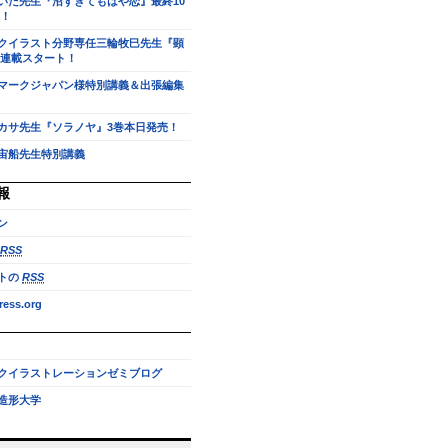
いだ先生『沼すぎてもはや恋』最終10
！
クイラスト分野専任三輪牧巳先生『顕
連載スタート！
マークジャパン様特別講義＆出張編集
カサ先生『ソラノヤ』3巻本日発売！
宙船先生特別講義
報
ン
RSS
トの
RSS
ess.org
クイラストレーションゼミブログ
造形大学