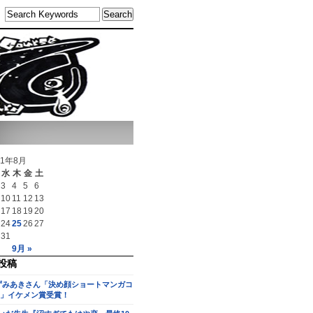
11年8月
水
木
金
土
3
4
5
6
10
11
12
13
17
18
19
20
24
25
26
27
31
9月 »
投稿
ずみあきさん「決め顔ショートマンガコ
」イケメン賞受賞！