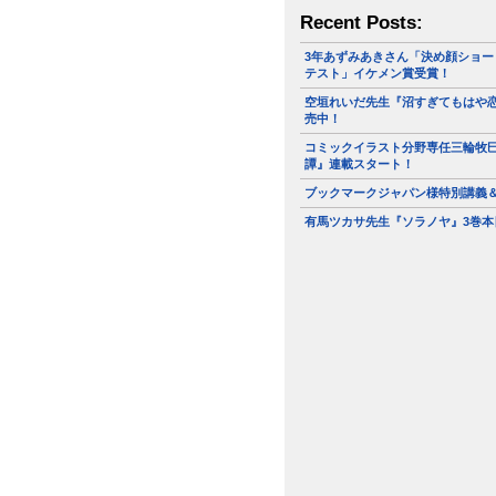
Recent Posts:
3年あずみあきさん「決め顔ショー
テスト」イケメン賞受賞！
空垣れいだ先生『沼すぎてもはや恋
売中！
コミックイラスト分野専任三輪牧
譚』連載スタート！
ブックマークジャパン様特別講義
有馬ツカサ先生『ソラノヤ』3巻本