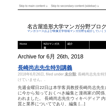
Skip to main content
Skip to secondary content (sidebar)
名古屋造形大学マンガ分野ブロ
マンガコースおよび映像文学領域マンガ分野を紹介していく
Home
NZUマンガ大
紹介
賞
Archive for 6月 26th, 2018
長崎尚志先生特別講義
2018年6月26日, filed under
未分類
;
長崎尚志先生特
けていません。
.
先週金曜日22日は本学客員教授長崎尚志先
に今から知っておくべき編集と漫画家の関係
われました。 長崎尚志先生ウィキペディア 
質と業界についてであり、編集 […]