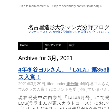
Skip to main content
Skip to secondary content (sidebar)
名古屋造形大学マンガ分野ブロ
マンガコースおよび映像文学領域マンガ分野を紹介していく
Home
NZUマンガ大
紹介
賞
Archive for 3月, 2021
4年冬谷ヨルさん、「LaLa」第353
ス入賞！
2021年3月29日, filed under
未分類
;
4年冬谷ヨルさん、
てAクラス入賞！ は
コメントを受け付けていません
現在発売中の白泉社「LaLa5月号」にて
LMS(ララまんが家スカウトコース）にお
「いちとしにがみ」という作品がAクラスに