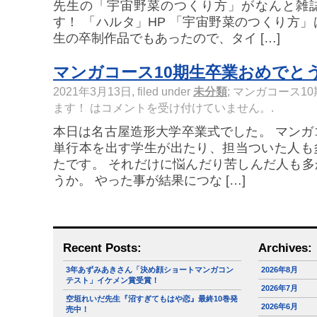
先生の「宇宙野菜のつくり方」がなんと雑
す！ 「ハルタ」HP 「宇宙野菜のつくり方
生の卒制作品でもあったので、タイ […]
マンガコース10期生卒業おめでと
2021年3月13日, filed under
未分類
;
マンガコース1
ます！ は
コメントを受け付けていません。
.
本日は名古屋造形大学卒業式でした。 マンガ
単行本を出す学生が出たり、担当ついた人も
たです。 それだけに悩んだり苦しんだ人も
うか。 やった事が結果につな […]
Recent Posts:
Archives:
3年あずみあきさん「決め顔ショートマンガコン
2026年8月
テスト」イケメン賞受賞！
2026年7月
空垣れいだ先生『沼すぎてもはや恋』最終10巻発
2026年6月
売中！