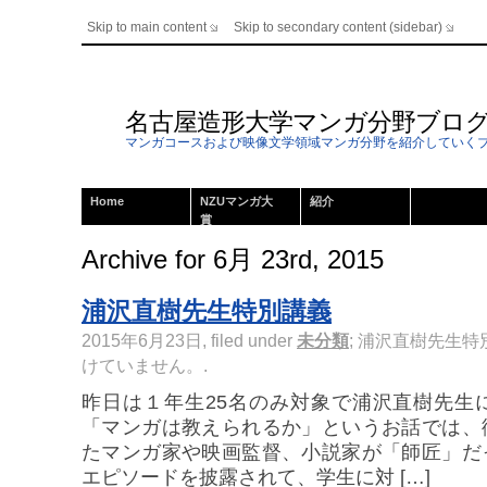
Skip to main content
Skip to secondary content (sidebar)
名古屋造形大学マンガ分野ブロ
マンガコースおよび映像文学領域マンガ分野を紹介していく
Home
NZUマンガ大
紹介
賞
Archive for 6月 23rd, 2015
浦沢直樹先生特別講義
2015年6月23日, filed under
未分類
;
浦沢直樹先生特
けていません。
.
昨日は１年生25名のみ対象で浦沢直樹先生
「マンガは教えられるか」というお話では、
たマンガ家や映画監督、小説家が「師匠」だ
エピソードを披露されて、学生に対 […]