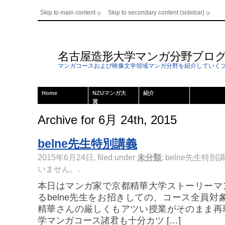
Skip to main content
Skip to secondary content (sidebar)
名古屋造形大学マンガ分野ブロ
マンガコースおよび映像文学領域マンガ分野を紹介していく
Home
NZUマンガ大
紹介
賞
Archive for 6月 24th, 2015
belne先生特別講義
2015年6月24日, filed under
未分類
;
belne先生特別
いません。
.
本日はマンガ家で京都精華大学ストーリーマ
るbelne先生をお招きしての、コース全員対
精華さんの厳しくもアツい授業がそのまま再
学マンガコース諸君も十分カツ […]