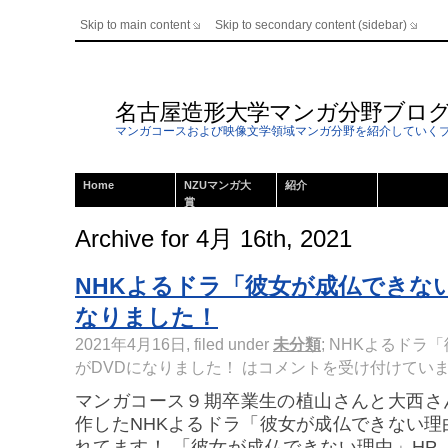
Skip to main content
Skip to secondary content (sidebar)
名古屋造形大学マンガ分野ブロ
マンガコースおよび映像文学領域マンガ分野を紹介していく
Home
NZUマンガ大
紹介
賞
Archive for 4月 16th, 2021
NHKよるドラ「彼女が成仏できない
なりました！
2021年4月16日, filed under
未分類
;
NHKよるドラ
がDVDになりました！ は
コメントを受け付けてい
マンガコース９期卒業生の植山さんと大西さ
作したNHKよるドラ「彼女が成仏できない理
れてます！ 「彼女が成仏できない理由」HP