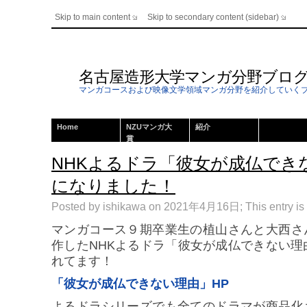
Skip to main content
Skip to secondary content (sidebar)
名古屋造形大学マンガ分野ブロ
マンガコースおよび映像文学領域マンガ分野を紹介していく
Home
NZUマンガ大
紹介
賞
NHKよるドラ「彼女が成仏でき
になりました！
Posted by ishikawa on 2021年4月16日; This entry is 
マンガコース９期卒業生の植山さんと大西さ
作したNHKよるドラ「彼女が成仏できない理
れてます！
「彼女が成仏できない理由」HP
よるドラシリーズでも全てのドラマが商品化