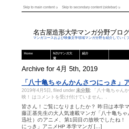
Skip to main content
Skip to secondary content (sidebar)
名古屋造形大学マンガ分野ブロ
マンガコースおよび映像文学領域マンガ分野を紹介していく
Home
NZUマンガ大
紹介
賞
Archive for 4月 5th, 2019
「八十亀ちゃんかんさつにっき」
2019年4月5日, filed under
未分類
;
「八十亀ちゃんか
映！ は
コメントを受け付けていません。
.
皆さん！ご覧になりましたか？ 昨日は本学
藤正基先生の大人気連載マンガ「八十亀ちゃ
迅社）のアニメ、第1回目の放映でしたね！
にっき」アニメHP 本学マンガ […]