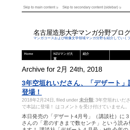
Skip to main content
Skip to secondary content (sidebar)
名古屋造形大学マンガ分野ブロ
マンガコースおよび映像文学領域マンガ分野を紹介していく
Home
NZUマンガ大
紹介
賞
Archive for 2月 24th, 2018
3年空垣れいださん、「デザート」
登場！
2018年2月24日, filed under
未分類
;
3年空垣れいだ
で本誌に登場！ は
コメントを受け付けていません。
本日発売の「デザート4月号」（講談社）に３年
さんの「君のすきまで数センチ」という読み
ます！ 講談社「デザート４月号」HP 今年