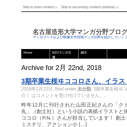
Skip to main content
Skip to secondary content (sidebar)
名古屋造形大学マンガ分野ブロ
マンガコースおよび映像文学領域マンガ分野を紹介していく
Home
NZUマンガ大
紹介
賞
Archive for 2月 22nd, 2018
3期卒業生桜ヰココロさん、イラス
2018年2月22日, filed under
未分類
;
3期卒業生桜ヰ
介！ は
コメントを受け付けていません。
.
昨年12月に刊行された山田正紀さんの「ク
丸」（創土社）という小説の表紙イラストと
ココロ（P.N.）さんが担当しています！ 創土
ミステリ、アクション小 […]