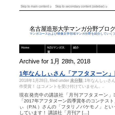
Skip to main content
Skip to secondary content (sidebar)
名古屋造形大学マンガ分野ブロ
マンガコースおよび映像文学領域マンガ分野を紹介していく
Home
NZUマンガ大
紹介
賞
Archive for 1月 28th, 2018
1年なんしぃさん「アフタヌーン」
2018年1月28日, filed under
未分類
;
1年なんしぃさ
作受賞！ は
コメントを受け付けていません。
.
現在発売中の講談社「月刊アフタヌーン」
「2017年アフタヌーン四季賞冬のコンテス
ぃ（P.N.）さんの「フタリノバケモノ」と
しています！ 講談社「月刊ア […]