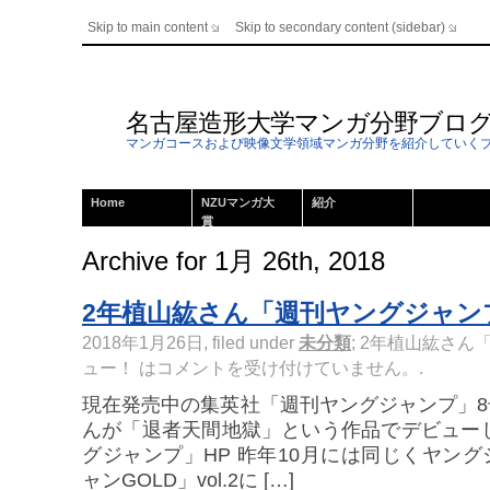
Skip to main content
Skip to secondary content (sidebar)
名古屋造形大学マンガ分野ブロ
マンガコースおよび映像文学領域マンガ分野を紹介していく
Home
NZUマンガ大
紹介
賞
Archive for 1月 26th, 2018
2年植山紘さん「週刊ヤングジャン
2018年1月26日, filed under
未分類
;
2年植山紘さん
ュー！ は
コメントを受け付けていません。
.
現在発売中の集英社「週刊ヤングジャンプ」
んが「退者天間地獄」という作品でデビュー
グジャンプ」HP 昨年10月には同じくヤン
ャンGOLD」vol.2に […]