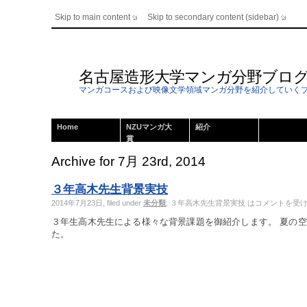
Skip to main content
Skip to secondary content (sidebar)
名古屋造形大学マンガ分野ブロ
マンガコースおよび映像文学領域マンガ分野を紹介していく
Home
NZUマンガ大
紹介
賞
Archive for 7月 23rd, 2014
３年高木先生背景実技
2014年7月23日, filed under
未分類
;
３年高木先生背景実技 は
コメントを受
３年生高木先生による様々な背景課題を御紹介します。 夏の
た。