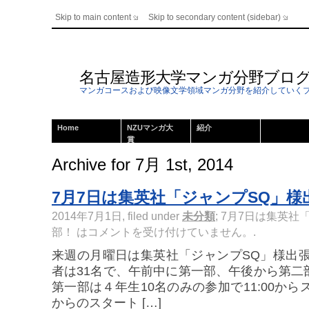
Skip to main content
Skip to secondary content (sidebar)
名古屋造形大学マンガ分野ブロ
マンガコースおよび映像文学領域マンガ分野を紹介していく
Home
NZUマンガ大
紹介
賞
Archive for 7月 1st, 2014
7月7日は集英社「ジャンプSQ」様
2014年7月1日, filed under
未分類
;
7月7日は集英社
部！ は
コメントを受け付けていません。
.
来週の月曜日は集英社「ジャンプSQ」様出張
者は31名で、午前中に第一部、午後から第二
第一部は４年生10名のみの参加で11:00からス
からのスタート […]