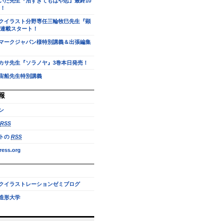
いだ先生『沼すぎてもはや恋』最終10
！
クイラスト分野専任三輪牧巳先生『顕
連載スタート！
マークジャパン様特別講義＆出張編集
カサ先生『ソラノヤ』3巻本日発売！
宙船先生特別講義
報
ン
RSS
トの
RSS
ess.org
クイラストレーションゼミブログ
造形大学