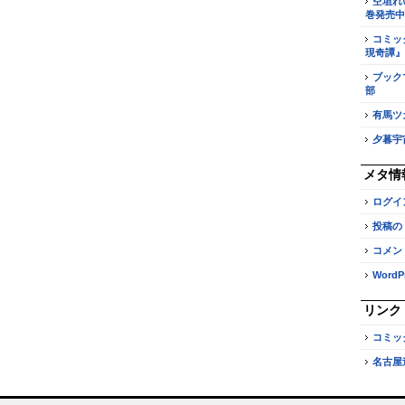
空垣れ
巻発売中
コミッ
現奇譚』
ブック
部
有馬ツ
夕暮宇
メタ情
ログイ
投稿の
コメン
WordPr
リンク
コミッ
名古屋