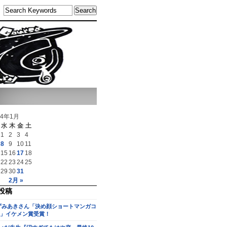
14年1月
水
木
金
土
1
2
3
4
8
9
10
11
15
16
17
18
22
23
24
25
29
30
31
2月 »
投稿
ずみあきさん「決め顔ショートマンガコ
」イケメン賞受賞！