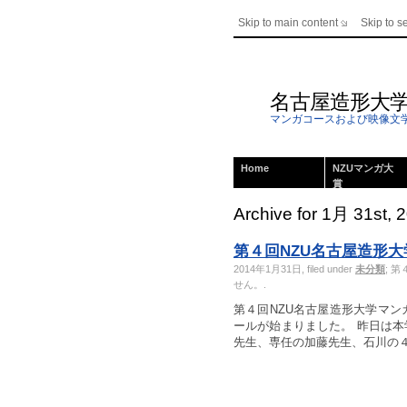
Skip to main content
Skip to s
名古屋造形大
マンガコースおよび映像文
Home
NZUマンガ大
賞
Archive for 1月 31st, 
第４回NZU名古屋造形
2014年1月31日, filed under
未分類
;
第
せん。
.
第４回NZU名古屋造形大学マン
ールが始まりました。 昨日は
先生、専任の加藤先生、石川の４人