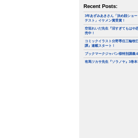
Recent Posts:
3年あずみあきさん「決め顔ショー
テスト」イケメン賞受賞！
空垣れいだ先生『沼すぎてもはや恋
売中！
コミックイラスト分野専任三輪牧
譚』連載スタート！
ブックマークジャパン様特別講義
有馬ツカサ先生『ソラノヤ』3巻本