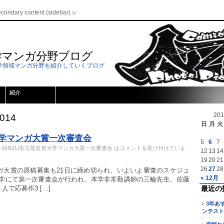
econdary content (sidebar)
学マンガ分野ブログ
学領域マンガ分野を紹介していくブログ
紹介
20
2014
日
月
火
大学マンガ大賞一次審査会
5
6
7
４回NZU名古屋造形大学マンガ大賞一次審査会 は
コメントを受け付けていま
12
13
14
19
20
21
26
27
28
ガ大賞の原稿募集も21日に締め切られ、いよいよ審査のスケジュ
« 12月
本学にて第一次審査会が行われ、本学非常勤講師の三輪先生、佐藤
で応募作3 […]
最近の
3年あ
ンテスト