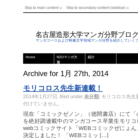
Skip to main content
Skip to secondary content (sidebar)
名古屋造形大学マンガ分野ブロ
マンガコースおよび映像文学領域マンガ分野を紹介していく
Home
NZUマンガ大
紹介
賞
Archive for 1月 27th, 2014
モリコロス先生新連載！
2014年1月27日, filed under
未分類
;
モリコロス先生
付けていません。
.
現在「コミックゼノン」（徳間書店）にて「
を絶好調連載中のマンガコース卒業生モリコ
webコミックサイト「WEBコミックぜにょ
決定しました！ 「WEBコミッ […]