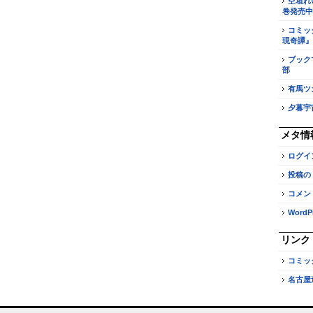
空垣れ
巻発売中
コミッ
現奇譚』
ブック
部
有馬ツ
夕暮宇
メタ情
ログイ
投稿の
コメン
WordPr
リンク
コミッ
名古屋