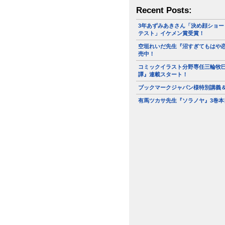
Recent Posts:
3年あずみあきさん「決め顔ショー
テスト」イケメン賞受賞！
空垣れいだ先生『沼すぎてもはや恋
売中！
コミックイラスト分野専任三輪牧
譚』連載スタート！
ブックマークジャパン様特別講義
有馬ツカサ先生『ソラノヤ』3巻本