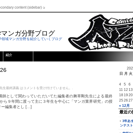
econdary content (sidebar)
学マンガ分野ブログ
学領域マンガ分野を紹介していくブログ
紹介
20
026
日
月
火
4
5
6
先生最終講義 は
コメントを受け付けていません。
.
11
12
13
18
19
20
講師として関わっていただいてた編集者の舞草剛先生による最終
25
26
27
6年から９年間に渡って主に３年生を中心に「マンガ業界研究」の授
« 12月
編集者とし […]
最近の
3年あ
ンテスト