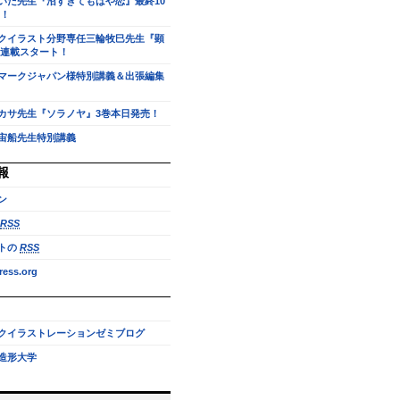
いだ先生『沼すぎてもはや恋』最終10
！
クイラスト分野専任三輪牧巳先生『顕
連載スタート！
マークジャパン様特別講義＆出張編集
カサ先生『ソラノヤ』3巻本日発売！
宙船先生特別講義
報
ン
RSS
トの
RSS
ess.org
クイラストレーションゼミブログ
造形大学