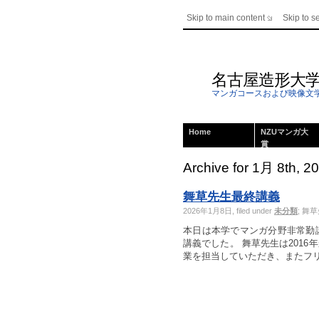
Skip to main content
Skip to s
名古屋造形大
マンガコースおよび映像文
Home
NZUマンガ大
賞
Archive for 1月 8th, 2
舞草先生最終講義
2026年1月8日, filed under
未分類
;
舞草
本日は本学でマンガ分野非常勤
講義でした。 舞草先生は201
業を担当していただき、またフリー