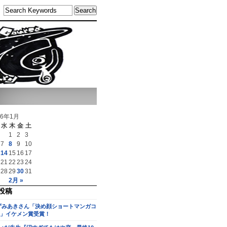
26年1月
水
木
金
土
1
2
3
7
8
9
10
14
15
16
17
21
22
23
24
28
29
30
31
2月 »
投稿
ずみあきさん「決め顔ショートマンガコ
」イケメン賞受賞！