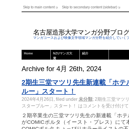
Skip to main content
Skip to secondary content (sidebar)
名古屋造形大学マンガ分野ブロ
マンガコースおよび映像文学領域マンガ分野を紹介していく
Home
NZUマンガ大
紹介
賞
Archive for 4月 26th, 2024
2期生三堂マツリ先生新連載「ホテ
ルー」スタート！
2024年4月26日, filed under
未分類
;
2期生三堂マツ
スターブルー」スタート！ は
コメントを受け付けて
２期卒業生の三堂マツリ先生の新連載「ホテ
がCOMICポルタ（イースト・プレス）に
COMICポルタ ちょっぴりホラーテイストの