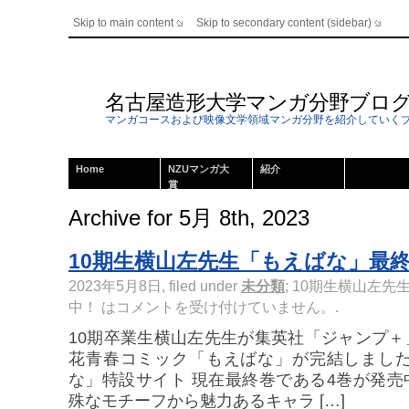
Skip to main content
Skip to secondary content (sidebar)
名古屋造形大学マンガ分野ブロ
マンガコースおよび映像文学領域マンガ分野を紹介していく
Home
NZUマンガ大
紹介
賞
Archive for 5月 8th, 2023
10期生横山左先生「もえばな」最終
2023年5月8日, filed under
未分類
;
10期生横山左先
中！ は
コメントを受け付けていません。
.
10期卒業生横山左先生が集英社「ジャンプ
花青春コミック「もえばな」が完結しました
な」特設サイト 現在最終巻である4巻が発
殊なモチーフから魅力あるキャラ […]