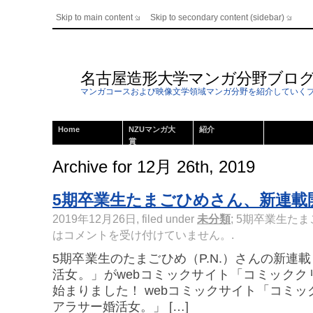
Skip to main content
Skip to secondary content (sidebar)
名古屋造形大学マンガ分野ブロ
マンガコースおよび映像文学領域マンガ分野を紹介していく
Home
NZUマンガ大
紹介
賞
Archive for 12月 26th, 2019
5期卒業生たまごひめさん、新連載
2019年12月26日, filed under
未分類
;
5期卒業生たま
は
コメントを受け付けていません。
.
5期卒業生のたまごひめ（P.N.）さんの新連
活女。」がwebコミックサイト「コミックク
始まりました！ webコミックサイト「コミッ
アラサー婚活女。」 […]