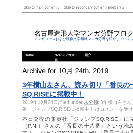
Skip to main content
Skip to secondary content (sidebar)
名古屋造形大学マンガ分野ブロ
マンガコースおよび映像文学領域マンガ分野を紹介していく
Home
NZUマンガ大
紹介
賞
Archive for 10月 24th, 2019
3年横山左さん、読み切り「番長の
SQ.RISEに掲載中！
2019年10月24日, filed under
未分類
;
3年横山左さん
番」ジャンプSQ.RISEに掲載中！ は
コメントを受け
本日発売の集英社「ジャンプSQ.RISE」
（P.N.）さんの「番長の十八番」という
す！ 「ジャンプSQ.RISE」HP 「番長の十