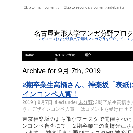
Skip to main content
Skip to secondary content (sidebar)
名古屋造形大学マンガ分野ブロ
マンガコースおよび映像文学領域マンガ分野を紹介していく
Home
NZUマンガ大
紹介
賞
Archive for 9月 7th, 2019
2期卒業生高橋さん、神楽坂「表紙
インコンペ入賞！
2019年9月7日, filed under
未分類
;
2期卒業生高橋さ
き」デザインコンペ入賞！ は
コメントを受け付けて
東京神楽坂のまち飛びフェスタで開催された
ンコンペ審査にて、２期卒業生の高橋光江さ
います。 神楽坂まち飛びフェスタHP 神楽