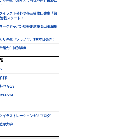
いだ先生『沼すぎてもはや恋』最終10
！
クイラスト分野専任三輪牧巳先生『顕
連載スタート！
マークジャパン様特別講義＆出張編集
カサ先生『ソラノヤ』3巻本日発売！
宙船先生特別講義
報
ン
RSS
トの
RSS
ess.org
クイラストレーションゼミブログ
造形大学