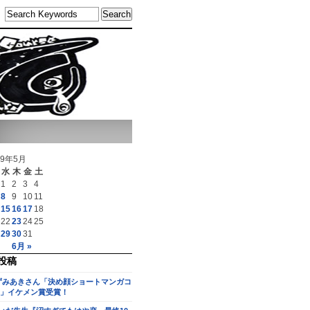
19年5月
水
木
金
土
1
2
3
4
8
9
10
11
15
16
17
18
22
23
24
25
29
30
31
6月 »
投稿
ずみあきさん「決め顔ショートマンガコ
」イケメン賞受賞！