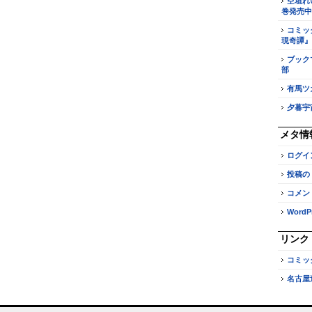
空垣れ
巻発売中
コミッ
現奇譚』
ブック
部
有馬ツ
夕暮宇
メタ情
ログイ
投稿の
コメン
WordPr
リンク
コミッ
名古屋