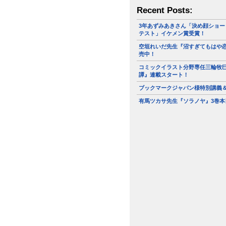
Recent Posts:
3年あずみあきさん「決め顔ショー
テスト」イケメン賞受賞！
空垣れいだ先生『沼すぎてもはや恋
売中！
コミックイラスト分野専任三輪牧
譚』連載スタート！
ブックマークジャパン様特別講義
有馬ツカサ先生『ソラノヤ』3巻本