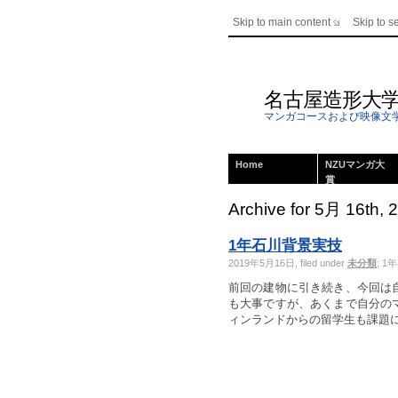
Skip to main content
Skip to s
名古屋造形大
マンガコースおよび映像文
Home
NZUマンガ大
賞
Archive for 5月 16th, 
1年石川背景実技
2019年5月16日, filed under
未分類
;
1
前回の建物に引き続き、今回は
も大事ですが、あくまで自分の
ィンランドからの留学生も課題