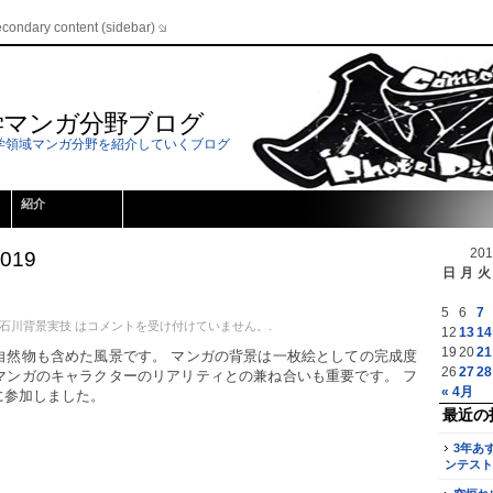
econdary content (sidebar)
学マンガ分野ブログ
学領域マンガ分野を紹介していくブログ
紹介
20
2019
日
月
火
5
6
7
年石川背景実技 は
コメントを受け付けていません。
.
12
13
14
19
20
21
自然物も含めた風景です。 マンガの背景は一枚絵としての完成度
26
27
28
マンガのキャラクターのリアリティとの兼ね合いも重要です。 フ
« 4月
に参加しました。
最近の
3年あ
ンテスト