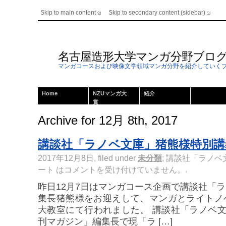
Skip to main content
Skip to secondary content (sidebar)
名古屋造形大学マンガ分野ブロ
マンガコースおよび映像文学領域マンガ分野を紹介していく
Home
NZUマンガ大
紹介
賞
Archive for 12月 8th, 2017
講談社「ラノベ文庫」猪熊様特別講
2017年12月8日, filed under
未分類
;
講談社「ラノベ
ート は
コメントを受け付けていません。
.
昨日12月7日はマンガコース企画で講談社「
集長猪熊様をお迎えして、マンガとライトノ
大教室にて行われました。 講談社「ラノベ文
刊マガジン」編集長で現「ラ […]